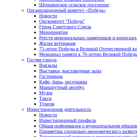
Шопшинское сельское поселение
Организационный комитет «Победа»
Новости
Оргкомитет "Победа"
Герои Советского Союза
Мероприятия
Реестр мемориальных памятников и воинских
Жилье ветеранам
75-летие Победы в Великой Отечественной в
Мемориал памяти к 70-летию Великой Побед
Гостям города
Вокзалы
Выставки, выставочные залы
Гостиницы
Кафе, бары, рестораны
Маршрутный автобус
Музеи
Такси
Туризм
Инвестиционная деятельность
Новости
Инвестиционный профиль
Общая информация о муниципальном образова
Параметры социально-экономического развит
Туристический потенциал муниципального о