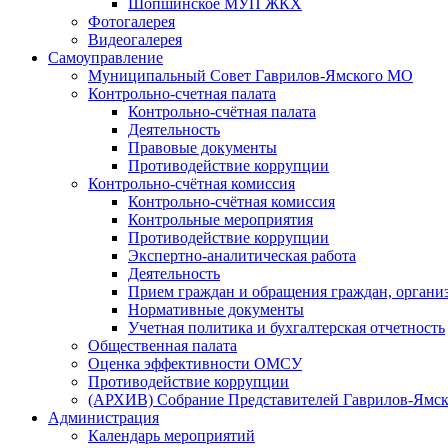
Шопшинское МУП ЖКХ
Фотогалерея
Видеогалерея
Самоуправление
Муниципальный Совет Гаврилов-Ямского МО
Контрольно-счетная палата
Контрольно-счётная палата
Деятельность
Правовые документы
Противодействие коррупции
Контрольно-счётная комиссия
Контрольно-счётная комиссия
Контрольные мероприятия
Противодействие коррупции
Экспертно-аналитическая работа
Деятельность
Прием граждан и обращения граждан, органи
Нормативные документы
Учетная политика и бухгалтерская отчетность
Общественная палата
Оценка эффективности ОМСУ
Противодействие коррупции
(АРХИВ) Собрание Представителей Гаврилов-Ямск
Администрация
Календарь мероприятий