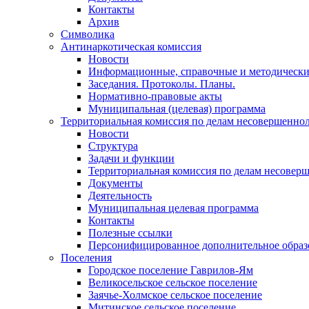
Контакты
Архив
Символика
Антинаркотическая комиссия
Новости
Информационные, справочные и методически
Заседания. Протоколы. Планы.
Нормативно-правовые акты
Муниципальная (целевая) программа
Территориальная комиссия по делам несовершеннол
Новости
Структура
Задачи и функции
Территориальная комиссия по делам несовер
Документы
Деятельность
Муниципальная целевая программа
Контакты
Полезные ссылки
Персонифицированное дополнительное образ
Поселения
Городское поселение Гаврилов-Ям
Великосельское сельское поселение
Заячье-Холмское сельское поселение
Митинское сельское поселение