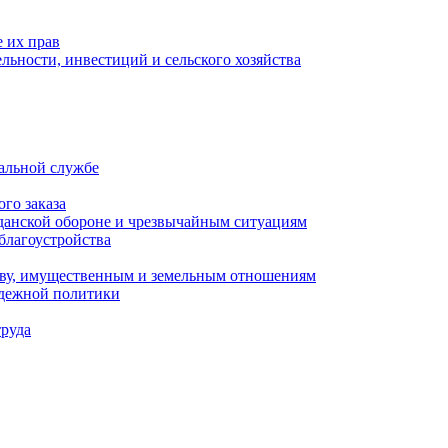
 их прав
льности, инвестиций и сельского хозяйства
альной службе
го заказа
данской обороне и чрезвычайным ситуациям
благоустройства
ству, имущественным и земельным отношениям
одежной политики
труда