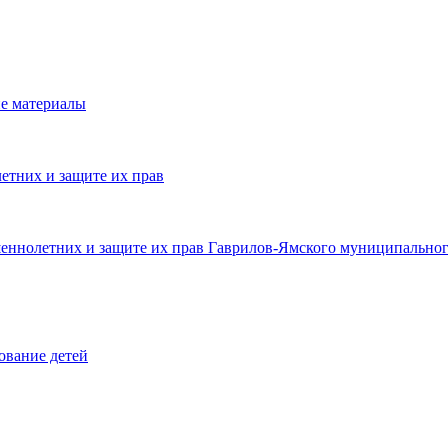
е материалы
етних и защите их прав
шеннолетних и защите их прав Гаврилов-Ямского муниципальног
ование детей