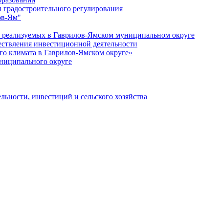
 градостроительного регулирования
ов-Ям"
еализуемых в Гаврилов-Ямском муниципальном округе
ествления инвестиционной деятельности
о климата в Гаврилов-Ямском округе»
ниципального округе
льности, инвестиций и сельского хозяйства