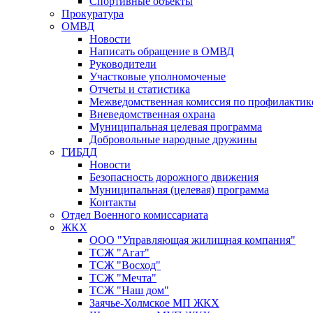
Спортивные объекты
Прокуратура
ОМВД
Новости
Написать обращение в ОМВД
Руководители
Участковые уполномоченые
Отчеты и статистика
Межведомственная комиссия по профилактик
Вневедомственная охрана
Муниципальная целевая программа
Добровольные народные дружины
ГИБДД
Новости
Безопасность дорожного движения
Муниципальная (целевая) программа
Контакты
Отдел Военного комиссариата
ЖКХ
ООО "Управляющая жилищная компания"
ТСЖ "Агат"
ТСЖ "Восход"
ТСЖ "Мечта"
ТСЖ "Наш дом"
Заячье-Холмское МП ЖКХ