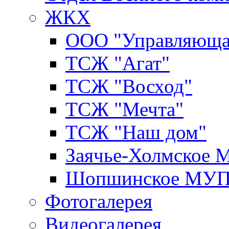
ЖКХ
ООО "Управляюща
ТСЖ "Агат"
ТСЖ "Восход"
ТСЖ "Мечта"
ТСЖ "Наш дом"
Заячье-Холмское
Шопшинское МУ
Фотогалерея
Видеогалерея