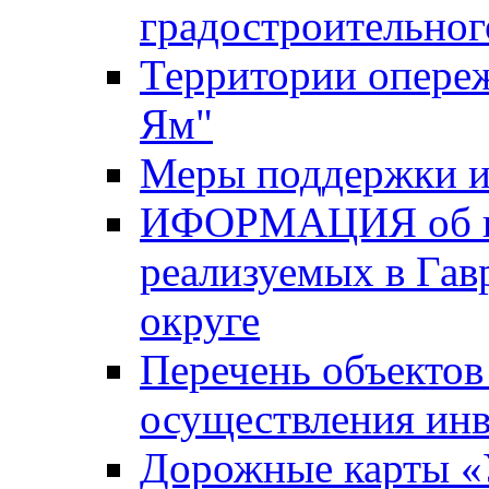
градостроительног
Территории опере
Ям"
Меры поддержки и
ИФОРМАЦИЯ об ин
реализуемых в Га
округе
Перечень объектов
осуществления ин
Дорожные карты «