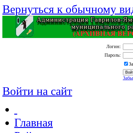
Вернуться к обычному ви
Логин:
Пароль:
З
Забы
Войти на сайт
Главная