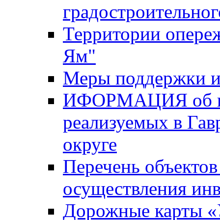
градостроительног
Территории опере
Ям"
Меры поддержки и
ИФОРМАЦИЯ об ин
реализуемых в Га
округе
Перечень объектов
осуществления ин
Дорожные карты «