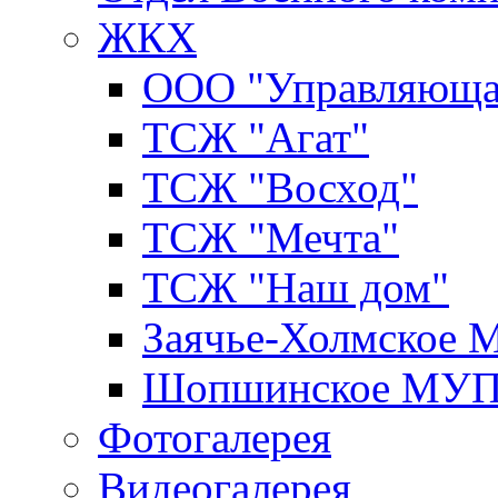
ЖКХ
ООО "Управляюща
ТСЖ "Агат"
ТСЖ "Восход"
ТСЖ "Мечта"
ТСЖ "Наш дом"
Заячье-Холмское
Шопшинское МУ
Фотогалерея
Видеогалерея