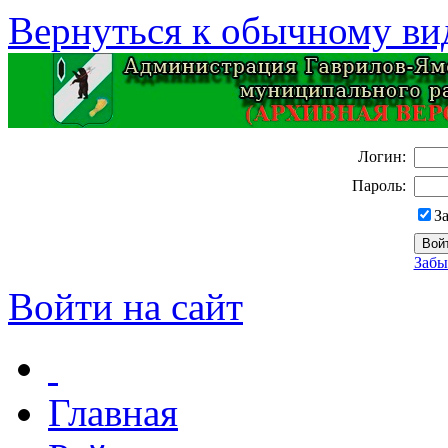
Вернуться к обычному ви
Логин:
Пароль:
З
Забы
Войти на сайт
Главная