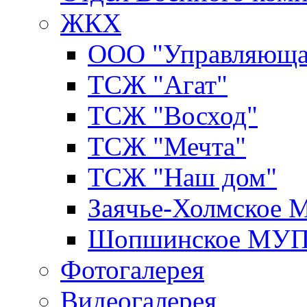
ЖКХ
ООО "Управляюща
ТСЖ "Агат"
ТСЖ "Восход"
ТСЖ "Мечта"
ТСЖ "Наш дом"
Заячье-Холмское
Шопшинское МУ
Фотогалерея
Видеогалерея