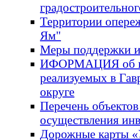
градостроительног
Территории опере
Ям"
Меры поддержки и
ИФОРМАЦИЯ об ин
реализуемых в Га
округе
Перечень объектов
осуществления ин
Дорожные карты «