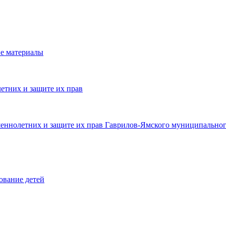
е материалы
етних и защите их прав
шеннолетних и защите их прав Гаврилов-Ямского муниципальног
ование детей