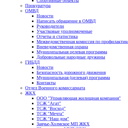
Спортивные объекты
Прокуратура
ОМВД
Новости
Написать обращение в ОМВД
Руководители
Участковые уполномоченые
Отчеты и статистика
Межведомственная комиссия по профилактик
Вневедомственная охрана
Муниципальная целевая программа
Добровольные народные дружины
ГИБДД
Новости
Безопасность дорожного движения
Муниципальная (целевая) программа
Контакты
Отдел Военного комиссариата
ЖКХ
ООО "Управляющая жилищная компания"
ТСЖ "Агат"
ТСЖ "Восход"
ТСЖ "Мечта"
ТСЖ "Наш дом"
Заячье-Холмское МП ЖКХ