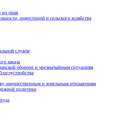
 их прав
льности, инвестиций и сельского хозяйства
альной службе
го заказа
данской обороне и чрезвычайным ситуациям
благоустройства
ству, имущественным и земельным отношениям
одежной политики
труда