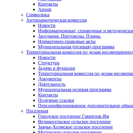
Контакты
Архив
Символика
Антинаркотическая комиссия
Новости
Информационные, справочные и методически
Заседания. Протоколы. Планы.
Нормативно-правовые акты
Муниципальная (целевая) программа
Территориальная комиссия по делам несовершеннол
Новости
Структура
Задачи и функции
Территориальная комиссия по делам несовер
Документы
Деятельность
Муниципальная целевая программа
Контакты
Полезные ссылки
Персонифицированное дополнительное образ
Поселения
Городское поселение Гаврилов-Ям
Великосельское сельское поселение
Заячье-Холмское сельское поселение
Митинское сельское поселение