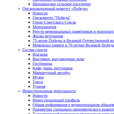
Шопшинское сельское поселение
Организационный комитет «Победа»
Новости
Оргкомитет "Победа"
Герои Советского Союза
Мероприятия
Реестр мемориальных памятников и воинских
Жилье ветеранам
75-летие Победы в Великой Отечественной в
Мемориал памяти к 70-летию Великой Побед
Гостям города
Вокзалы
Выставки, выставочные залы
Гостиницы
Кафе, бары, рестораны
Маршрутный автобус
Музеи
Такси
Туризм
Инвестиционная деятельность
Новости
Инвестиционный профиль
Общая информация о муниципальном образова
Параметры социально-экономического развит
Туристический потенциал муниципального о