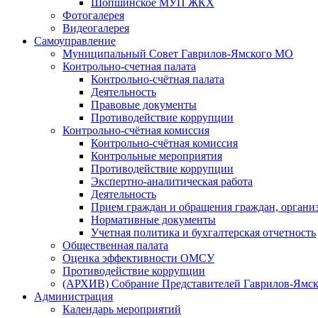
Шопшинское МУП ЖКХ
Фотогалерея
Видеогалерея
Самоуправление
Муниципальный Совет Гаврилов-Ямского МО
Контрольно-счетная палата
Контрольно-счётная палата
Деятельность
Правовые документы
Противодействие коррупции
Контрольно-счётная комиссия
Контрольно-счётная комиссия
Контрольные мероприятия
Противодействие коррупции
Экспертно-аналитическая работа
Деятельность
Прием граждан и обращения граждан, органи
Нормативные документы
Учетная политика и бухгалтерская отчетность
Общественная палата
Оценка эффективности ОМСУ
Противодействие коррупции
(АРХИВ) Собрание Представителей Гаврилов-Ямск
Администрация
Календарь мероприятий