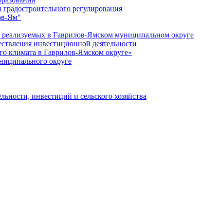
 градостроительного регулирования
ов-Ям"
еализуемых в Гаврилов-Ямском муниципальном округе
ествления инвестиционной деятельности
о климата в Гаврилов-Ямском округе»
ниципального округе
льности, инвестиций и сельского хозяйства