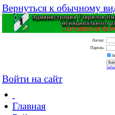
Вернуться к обычному ви
Логин:
Пароль:
З
Забы
Войти на сайт
Главная