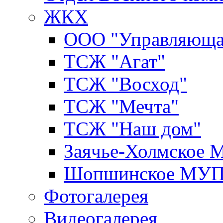
ЖКХ
ООО "Управляюща
ТСЖ "Агат"
ТСЖ "Восход"
ТСЖ "Мечта"
ТСЖ "Наш дом"
Заячье-Холмское
Шопшинское МУ
Фотогалерея
Видеогалерея