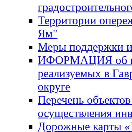
градостроительног
Территории опере
Ям"
Меры поддержки и
ИФОРМАЦИЯ об ин
реализуемых в Га
округе
Перечень объектов
осуществления ин
Дорожные карты «