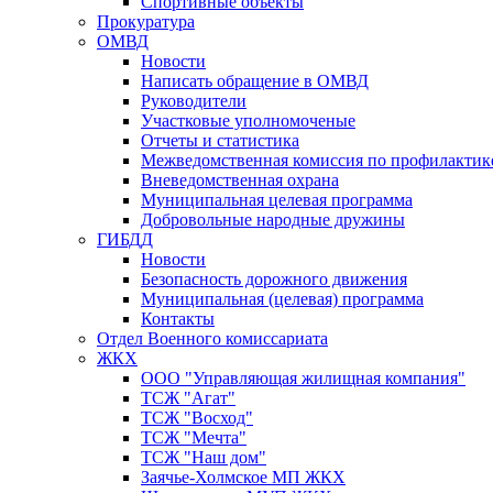
Спортивные объекты
Прокуратура
ОМВД
Новости
Написать обращение в ОМВД
Руководители
Участковые уполномоченые
Отчеты и статистика
Межведомственная комиссия по профилактик
Вневедомственная охрана
Муниципальная целевая программа
Добровольные народные дружины
ГИБДД
Новости
Безопасность дорожного движения
Муниципальная (целевая) программа
Контакты
Отдел Военного комиссариата
ЖКХ
ООО "Управляющая жилищная компания"
ТСЖ "Агат"
ТСЖ "Восход"
ТСЖ "Мечта"
ТСЖ "Наш дом"
Заячье-Холмское МП ЖКХ