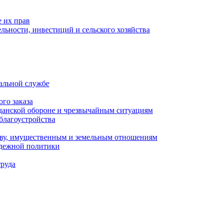
 их прав
льности, инвестиций и сельского хозяйства
альной службе
го заказа
данской обороне и чрезвычайным ситуациям
благоустройства
ству, имущественным и земельным отношениям
одежной политики
труда