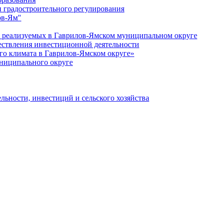
 градостроительного регулирования
ов-Ям"
еализуемых в Гаврилов-Ямском муниципальном округе
ествления инвестиционной деятельности
о климата в Гаврилов-Ямском округе»
ниципального округе
льности, инвестиций и сельского хозяйства