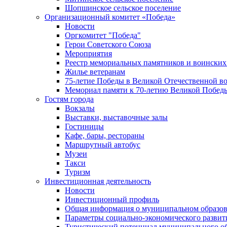
Шопшинское сельское поселение
Организационный комитет «Победа»
Новости
Оргкомитет "Победа"
Герои Советского Союза
Мероприятия
Реестр мемориальных памятников и воинских
Жилье ветеранам
75-летие Победы в Великой Отечественной в
Мемориал памяти к 70-летию Великой Побед
Гостям города
Вокзалы
Выставки, выставочные залы
Гостиницы
Кафе, бары, рестораны
Маршрутный автобус
Музеи
Такси
Туризм
Инвестиционная деятельность
Новости
Инвестиционный профиль
Общая информация о муниципальном образова
Параметры социально-экономического развит
Туристический потенциал муниципального о