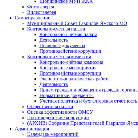
Шопшинское МУП ЖКХ
Фотогалерея
Видеогалерея
Самоуправление
Муниципальный Совет Гаврилов-Ямского МО
Контрольно-счетная палата
Контрольно-счётная палата
Деятельность
Правовые документы
Противодействие коррупции
Контрольно-счётная комиссия
Контрольно-счётная комиссия
Контрольные мероприятия
Противодействие коррупции
Экспертно-аналитическая работа
Деятельность
Прием граждан и обращения граждан, органи
Нормативные документы
Учетная политика и бухгалтерская отчетность
Общественная палата
Оценка эффективности ОМСУ
Противодействие коррупции
(АРХИВ) Собрание Представителей Гаврилов-Ямск
Администрация
Календарь мероприятий