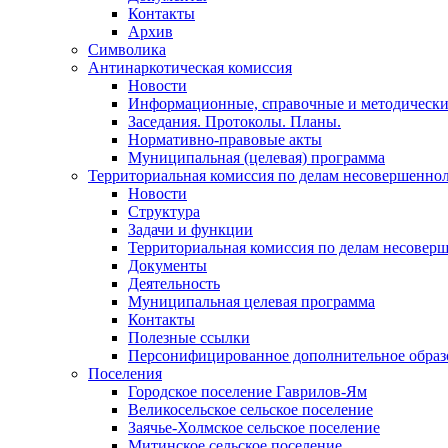
Контакты
Архив
Символика
Антинаркотическая комиссия
Новости
Информационные, справочные и методически
Заседания. Протоколы. Планы.
Нормативно-правовые акты
Муниципальная (целевая) программа
Территориальная комиссия по делам несовершеннол
Новости
Структура
Задачи и функции
Территориальная комиссия по делам несовер
Документы
Деятельность
Муниципальная целевая программа
Контакты
Полезные ссылки
Персонифицированное дополнительное образ
Поселения
Городское поселение Гаврилов-Ям
Великосельское сельское поселение
Заячье-Холмское сельское поселение
Митинское сельское поселение