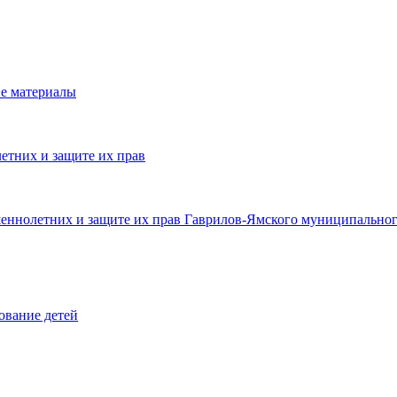
е материалы
етних и защите их прав
шеннолетних и защите их прав Гаврилов-Ямского муниципальног
ование детей