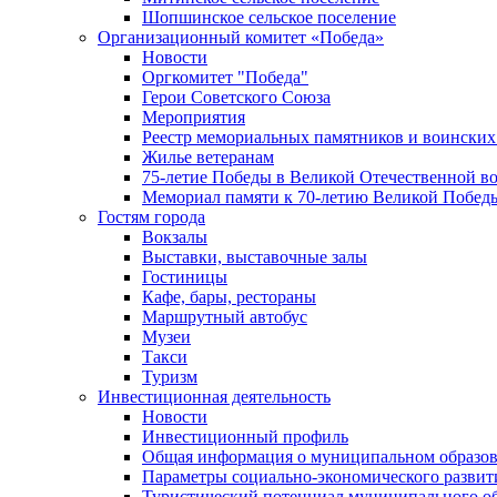
Шопшинское сельское поселение
Организационный комитет «Победа»
Новости
Оргкомитет "Победа"
Герои Советского Союза
Мероприятия
Реестр мемориальных памятников и воинских
Жилье ветеранам
75-летие Победы в Великой Отечественной в
Мемориал памяти к 70-летию Великой Побед
Гостям города
Вокзалы
Выставки, выставочные залы
Гостиницы
Кафе, бары, рестораны
Маршрутный автобус
Музеи
Такси
Туризм
Инвестиционная деятельность
Новости
Инвестиционный профиль
Общая информация о муниципальном образова
Параметры социально-экономического развит
Туристический потенциал муниципального о