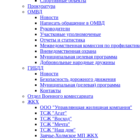
Спортивные объекты
Прокуратура
ОМВД
Новости
Написать обращение в ОМВД
Руководители
Участковые уполномоченые
Отчеты и статистика
Межведомственная комиссия по профилактик
Вневедомственная охрана
Муниципальная целевая программа
Добровольные народные дружины
ГИБДД
Новости
Безопасность дорожного движения
Муниципальная (целевая) программа
Контакты
Отдел Военного комиссариата
ЖКХ
ООО "Управляющая жилищная компания"
ТСЖ "Агат"
ТСЖ "Восход"
ТСЖ "Мечта"
ТСЖ "Наш дом"
Заячье-Холмское МП ЖКХ