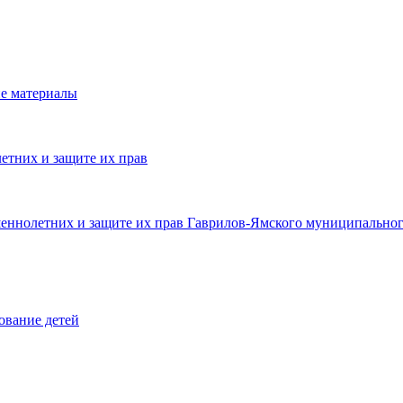
е материалы
етних и защите их прав
шеннолетних и защите их прав Гаврилов-Ямского муниципальног
ование детей