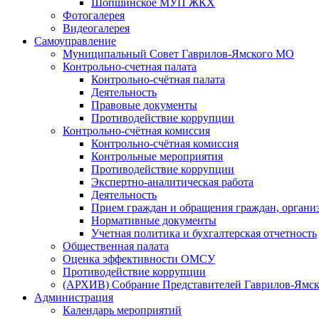
Шопшинское МУП ЖКХ
Фотогалерея
Видеогалерея
Самоуправление
Муниципальный Совет Гаврилов-Ямского МО
Контрольно-счетная палата
Контрольно-счётная палата
Деятельность
Правовые документы
Противодействие коррупции
Контрольно-счётная комиссия
Контрольно-счётная комиссия
Контрольные мероприятия
Противодействие коррупции
Экспертно-аналитическая работа
Деятельность
Прием граждан и обращения граждан, органи
Нормативные документы
Учетная политика и бухгалтерская отчетность
Общественная палата
Оценка эффективности ОМСУ
Противодействие коррупции
(АРХИВ) Собрание Представителей Гаврилов-Ямск
Администрация
Календарь мероприятий