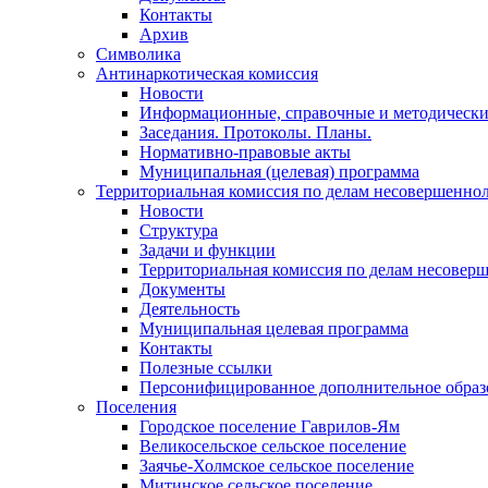
Контакты
Архив
Символика
Антинаркотическая комиссия
Новости
Информационные, справочные и методически
Заседания. Протоколы. Планы.
Нормативно-правовые акты
Муниципальная (целевая) программа
Территориальная комиссия по делам несовершеннол
Новости
Структура
Задачи и функции
Территориальная комиссия по делам несовер
Документы
Деятельность
Муниципальная целевая программа
Контакты
Полезные ссылки
Персонифицированное дополнительное образ
Поселения
Городское поселение Гаврилов-Ям
Великосельское сельское поселение
Заячье-Холмское сельское поселение
Митинское сельское поселение