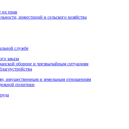
 их прав
льности, инвестиций и сельского хозяйства
альной службе
го заказа
данской обороне и чрезвычайным ситуациям
благоустройства
ству, имущественным и земельным отношениям
одежной политики
труда