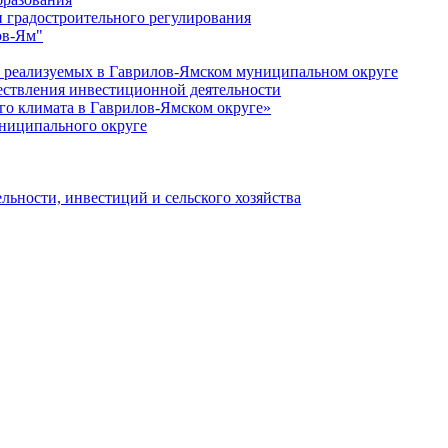
 градостроительного регулирования
ов-Ям"
еализуемых в Гаврилов-Ямском муниципальном округе
ествления инвестиционной деятельности
о климата в Гаврилов-Ямском округе»
ниципального округе
льности, инвестиций и сельского хозяйства