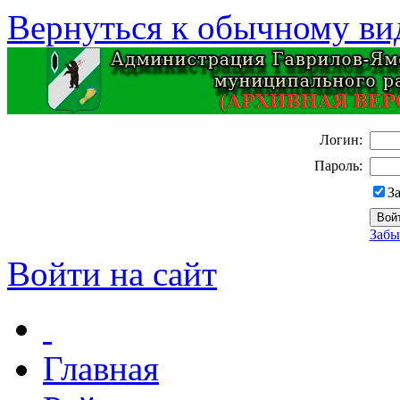
Вернуться к обычному ви
Логин:
Пароль:
З
Забы
Войти на сайт
Главная