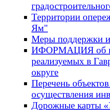
градостроительног
Территории опере
Ям"
Меры поддержки и
ИФОРМАЦИЯ об ин
реализуемых в Га
округе
Перечень объектов
осуществления ин
Дорожные карты «