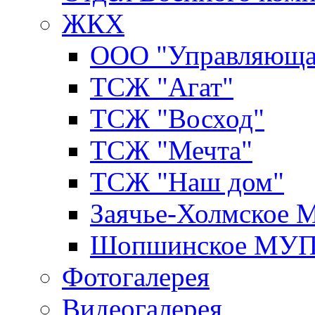
ЖКХ
ООО "Управляюща
ТСЖ "Агат"
ТСЖ "Восход"
ТСЖ "Мечта"
ТСЖ "Наш дом"
Заячье-Холмское
Шопшинское МУ
Фотогалерея
Видеогалерея