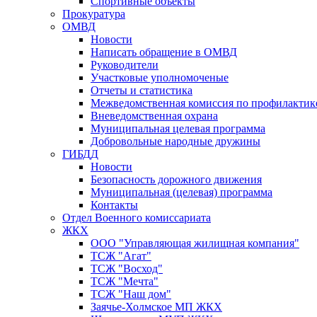
Спортивные объекты
Прокуратура
ОМВД
Новости
Написать обращение в ОМВД
Руководители
Участковые уполномоченые
Отчеты и статистика
Межведомственная комиссия по профилактик
Вневедомственная охрана
Муниципальная целевая программа
Добровольные народные дружины
ГИБДД
Новости
Безопасность дорожного движения
Муниципальная (целевая) программа
Контакты
Отдел Военного комиссариата
ЖКХ
ООО "Управляющая жилищная компания"
ТСЖ "Агат"
ТСЖ "Восход"
ТСЖ "Мечта"
ТСЖ "Наш дом"
Заячье-Холмское МП ЖКХ