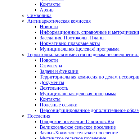
Контакты
Архив
Символика
Антинаркотическая комиссия
Новости
Информационные, справочные и методически
Заседания. Протоколы. Планы.
Нормативно-правовые акты
Муниципальная (целевая) программа
Территориальная комиссия по делам несовершеннол
Новости
Структура
Задачи и функции
Территориальная комиссия по делам несовер
Документы
Деятельность
Муниципальная целевая программа
Контакты
Полезные ссылки
Персонифицированное дополнительное образ
Поселения
Городское поселение Гаврилов-Ям
Великосельское сельское поселение
Заячье-Холмское сельское поселение
Митинское сельское поселение