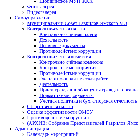
Шопшинское МУП ЖКХ
Фотогалерея
Видеогалерея
Самоуправление
Муниципальный Совет Гаврилов-Ямского МО
Контрольно-счетная палата
Контрольно-счётная палата
Деятельность
Правовые документы
Противодействие коррупции
Контрольно-счётная комиссия
Контрольно-счётная комиссия
Контрольные мероприятия
Противодействие коррупции
Экспертно-аналитическая работа
Деятельность
Прием граждан и обращения граждан, органи
Нормативные документы
Учетная политика и бухгалтерская отчетность
Общественная палата
Оценка эффективности ОМСУ
Противодействие коррупции
(АРХИВ) Собрание Представителей Гаврилов-Ямск
Администрация
Календарь мероприятий