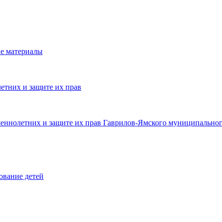
е материалы
етних и защите их прав
шеннолетних и защите их прав Гаврилов-Ямского муниципальног
ование детей