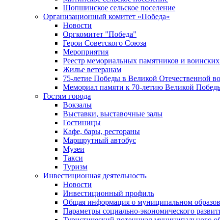
Шопшинское сельское поселение
Организационный комитет «Победа»
Новости
Оргкомитет "Победа"
Герои Советского Союза
Мероприятия
Реестр мемориальных памятников и воинских
Жилье ветеранам
75-летие Победы в Великой Отечественной в
Мемориал памяти к 70-летию Великой Побед
Гостям города
Вокзалы
Выставки, выставочные залы
Гостиницы
Кафе, бары, рестораны
Маршрутный автобус
Музеи
Такси
Туризм
Инвестиционная деятельность
Новости
Инвестиционный профиль
Общая информация о муниципальном образова
Параметры социально-экономического развит
Туристический потенциал муниципального о