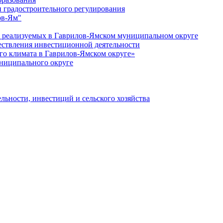
 градостроительного регулирования
ов-Ям"
еализуемых в Гаврилов-Ямском муниципальном округе
ествления инвестиционной деятельности
о климата в Гаврилов-Ямском округе»
ниципального округе
льности, инвестиций и сельского хозяйства