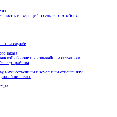
 их прав
льности, инвестиций и сельского хозяйства
альной службе
го заказа
данской обороне и чрезвычайным ситуациям
благоустройства
ству, имущественным и земельным отношениям
одежной политики
труда