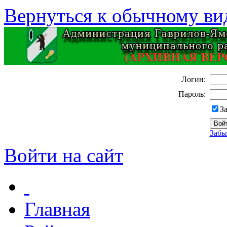
Вернуться к обычному ви
Логин:
Пароль:
З
Забы
Войти на сайт
Главная