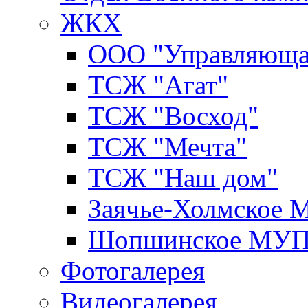
ЖКХ
ООО "Управляюща
ТСЖ "Агат"
ТСЖ "Восход"
ТСЖ "Мечта"
ТСЖ "Наш дом"
Заячье-Холмское
Шопшинское МУ
Фотогалерея
Видеогалерея