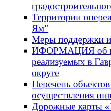
градостроительног
Территории опере
Ям"
Меры поддержки и
ИФОРМАЦИЯ об ин
реализуемых в Га
округе
Перечень объектов
осуществления ин
Дорожные карты «