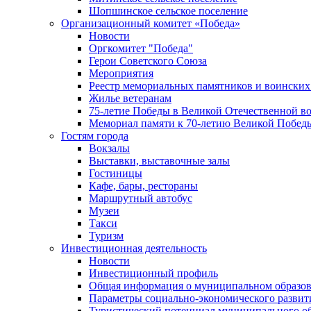
Шопшинское сельское поселение
Организационный комитет «Победа»
Новости
Оргкомитет "Победа"
Герои Советского Союза
Мероприятия
Реестр мемориальных памятников и воинских
Жилье ветеранам
75-летие Победы в Великой Отечественной в
Мемориал памяти к 70-летию Великой Побед
Гостям города
Вокзалы
Выставки, выставочные залы
Гостиницы
Кафе, бары, рестораны
Маршрутный автобус
Музеи
Такси
Туризм
Инвестиционная деятельность
Новости
Инвестиционный профиль
Общая информация о муниципальном образова
Параметры социально-экономического развит
Туристический потенциал муниципального о