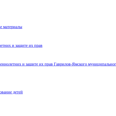
е материалы
етних и защите их прав
шеннолетних и защите их прав Гаврилов-Ямского муниципальног
ование детей