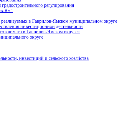
 градостроительного регулирования
ов-Ям"
еализуемых в Гаврилов-Ямском муниципальном округе
ествления инвестиционной деятельности
о климата в Гаврилов-Ямском округе»
ниципального округе
льности, инвестиций и сельского хозяйства