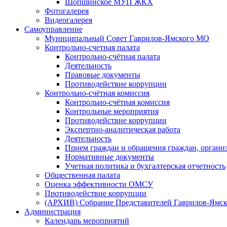
Шопшинское МУП ЖКХ
Фотогалерея
Видеогалерея
Самоуправление
Муниципальный Совет Гаврилов-Ямского МО
Контрольно-счетная палата
Контрольно-счётная палата
Деятельность
Правовые документы
Противодействие коррупции
Контрольно-счётная комиссия
Контрольно-счётная комиссия
Контрольные мероприятия
Противодействие коррупции
Экспертно-аналитическая работа
Деятельность
Прием граждан и обращения граждан, органи
Нормативные документы
Учетная политика и бухгалтерская отчетность
Общественная палата
Оценка эффективности ОМСУ
Противодействие коррупции
(АРХИВ) Собрание Представителей Гаврилов-Ямск
Администрация
Календарь мероприятий