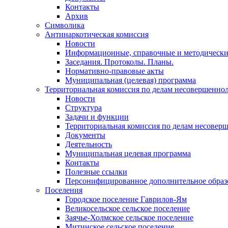
Контакты
Архив
Символика
Антинаркотическая комиссия
Новости
Информационные, справочные и методически
Заседания. Протоколы. Планы.
Нормативно-правовые акты
Муниципальная (целевая) программа
Территориальная комиссия по делам несовершеннол
Новости
Структура
Задачи и функции
Территориальная комиссия по делам несовер
Документы
Деятельность
Муниципальная целевая программа
Контакты
Полезные ссылки
Персонифицированное дополнительное образ
Поселения
Городское поселение Гаврилов-Ям
Великосельское сельское поселение
Заячье-Холмское сельское поселение
Митинское сельское поселение