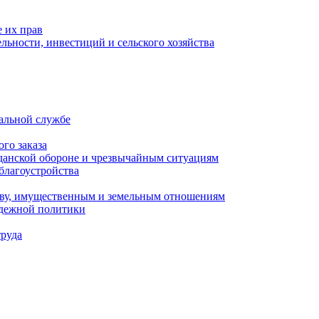
 их прав
льности, инвестиций и сельского хозяйства
альной службе
го заказа
данской обороне и чрезвычайным ситуациям
благоустройства
ству, имущественным и земельным отношениям
одежной политики
труда