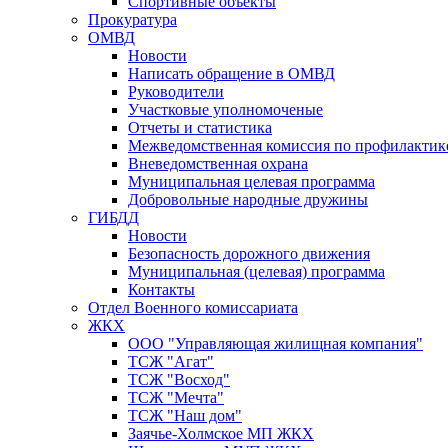
Спортивные объекты
Прокуратура
ОМВД
Новости
Написать обращение в ОМВД
Руководители
Участковые уполномоченые
Отчеты и статистика
Межведомственная комиссия по профилактик
Вневедомственная охрана
Муниципальная целевая программа
Добровольные народные дружины
ГИБДД
Новости
Безопасность дорожного движения
Муниципальная (целевая) программа
Контакты
Отдел Военного комиссариата
ЖКХ
ООО "Управляющая жилищная компания"
ТСЖ "Агат"
ТСЖ "Восход"
ТСЖ "Мечта"
ТСЖ "Наш дом"
Заячье-Холмское МП ЖКХ