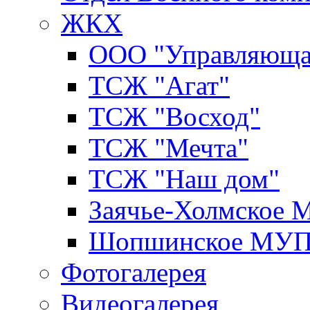
ЖКХ
ООО "Управляюща
ТСЖ "Агат"
ТСЖ "Восход"
ТСЖ "Мечта"
ТСЖ "Наш дом"
Заячье-Холмское
Шопшинское МУ
Фотогалерея
Видеогалерея