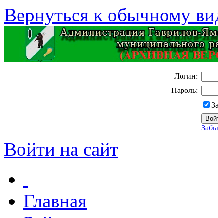
Вернуться к обычному ви
Логин:
Пароль:
З
Забы
Войти на сайт
Главная