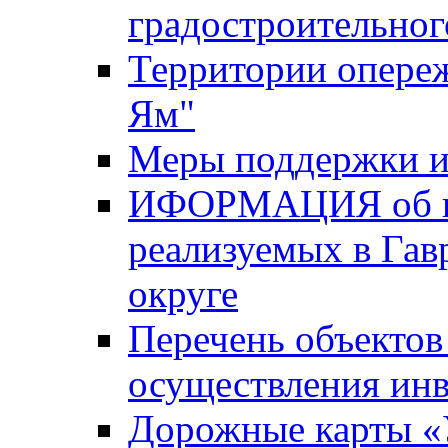
градостроительног
Территории опере
Ям"
Меры поддержки и
ИФОРМАЦИЯ об ин
реализуемых в Га
округе
Перечень объектов
осуществления ин
Дорожные карты «