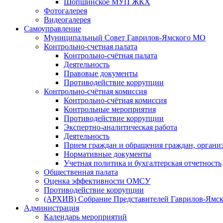
Шопшинское МУП ЖКХ
Фотогалерея
Видеогалерея
Самоуправление
Муниципальный Совет Гаврилов-Ямского МО
Контрольно-счетная палата
Контрольно-счётная палата
Деятельность
Правовые документы
Противодействие коррупции
Контрольно-счётная комиссия
Контрольно-счётная комиссия
Контрольные мероприятия
Противодействие коррупции
Экспертно-аналитическая работа
Деятельность
Прием граждан и обращения граждан, органи
Нормативные документы
Учетная политика и бухгалтерская отчетность
Общественная палата
Оценка эффективности ОМСУ
Противодействие коррупции
(АРХИВ) Собрание Представителей Гаврилов-Ямск
Администрация
Календарь мероприятий