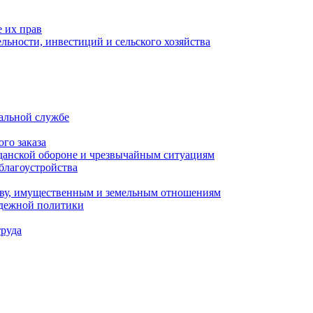
 их прав
льности, инвестиций и сельского хозяйства
альной службе
го заказа
данской обороне и чрезвычайным ситуациям
благоустройства
ству, имущественным и земельным отношениям
одежной политики
труда