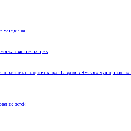
е материалы
етних и защите их прав
шеннолетних и защите их прав Гаврилов-Ямского муниципальног
ование детей