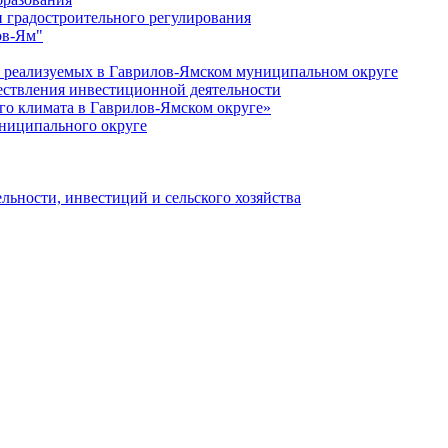
 градостроительного регулирования
ов-Ям"
еализуемых в Гаврилов-Ямском муниципальном округе
ествления инвестиционной деятельности
о климата в Гаврилов-Ямском округе»
ниципального округе
льности, инвестиций и сельского хозяйства