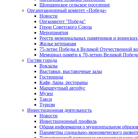
Шопшинское сельское поселение
Организационный комитет «Победа»
Новости
Оргкомитет "Победа"
Герои Советского Союза
Мероприятия
Реестр мемориальных памятников и воинских
Жилье ветеранам
75-летие Победы в Великой Отечественной в
Мемориал памяти к 70-летию Великой Побед
Гостям города
Вокзалы
Выставки, выставочные залы
Гостиницы
Кафе, бары, рестораны
Маршрутный автобус
Музеи
Такси
Туризм
Инвестиционная деятельность
Новости
Инвестиционный профиль
Общая информация о муниципальном образова
Параметры социально-экономического развит
Туристический потенциал муниципального о