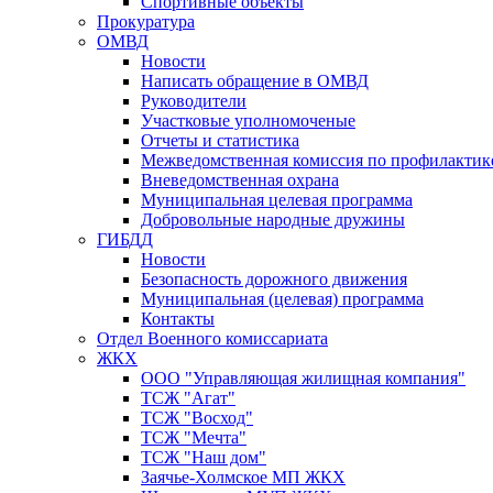
Спортивные объекты
Прокуратура
ОМВД
Новости
Написать обращение в ОМВД
Руководители
Участковые уполномоченые
Отчеты и статистика
Межведомственная комиссия по профилактик
Вневедомственная охрана
Муниципальная целевая программа
Добровольные народные дружины
ГИБДД
Новости
Безопасность дорожного движения
Муниципальная (целевая) программа
Контакты
Отдел Военного комиссариата
ЖКХ
ООО "Управляющая жилищная компания"
ТСЖ "Агат"
ТСЖ "Восход"
ТСЖ "Мечта"
ТСЖ "Наш дом"
Заячье-Холмское МП ЖКХ