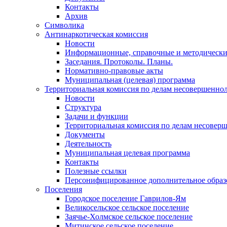
Контакты
Архив
Символика
Антинаркотическая комиссия
Новости
Информационные, справочные и методически
Заседания. Протоколы. Планы.
Нормативно-правовые акты
Муниципальная (целевая) программа
Территориальная комиссия по делам несовершеннол
Новости
Структура
Задачи и функции
Территориальная комиссия по делам несовер
Документы
Деятельность
Муниципальная целевая программа
Контакты
Полезные ссылки
Персонифицированное дополнительное образ
Поселения
Городское поселение Гаврилов-Ям
Великосельское сельское поселение
Заячье-Холмское сельское поселение
Митинское сельское поселение