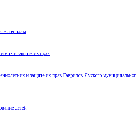
е материалы
етних и защите их прав
шеннолетних и защите их прав Гаврилов-Ямского муниципальног
ование детей