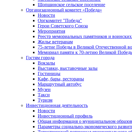
Шопшинское сельское поселение
Организационный комитет «Победа»
Новости
Оргкомитет "Победа"
Герои Советского Союза
Мероприятия
Реестр мемориальных памятников и воинских
Жилье ветеранам
75-летие Победы в Великой Отечественной в
Мемориал памяти к 70-летию Великой Побед
Гостям города
Вокзалы
Выставки, выставочные залы
Гостиницы
Кафе, бары, рестораны
Маршрутный автобус
Музеи
Такси
Туризм
Инвестиционная деятельность
Новости
Инвестиционный профиль
Общая информация о муниципальном образова
Параметры социально-экономического развит
Туристический потенциал муниципального о