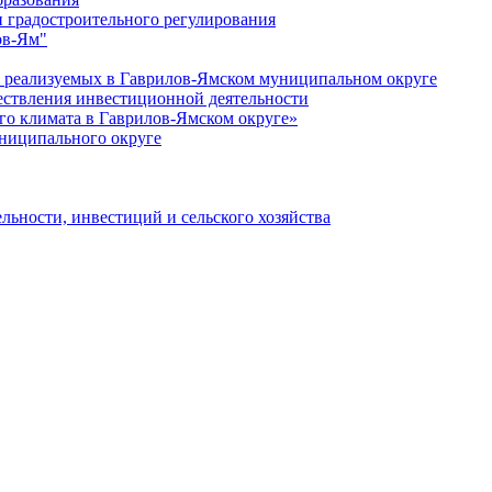
 градостроительного регулирования
ов-Ям"
еализуемых в Гаврилов-Ямском муниципальном округе
ествления инвестиционной деятельности
о климата в Гаврилов-Ямском округе»
ниципального округе
льности, инвестиций и сельского хозяйства