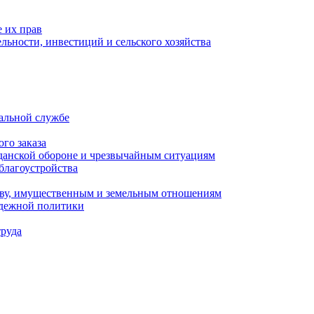
 их прав
льности, инвестиций и сельского хозяйства
альной службе
го заказа
данской обороне и чрезвычайным ситуациям
благоустройства
ству, имущественным и земельным отношениям
одежной политики
труда