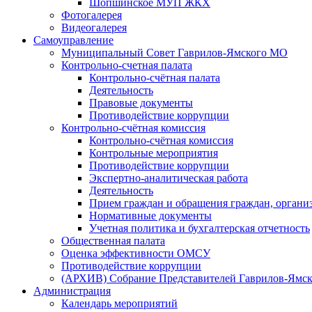
Шопшинское МУП ЖКХ
Фотогалерея
Видеогалерея
Самоуправление
Муниципальный Совет Гаврилов-Ямского МО
Контрольно-счетная палата
Контрольно-счётная палата
Деятельность
Правовые документы
Противодействие коррупции
Контрольно-счётная комиссия
Контрольно-счётная комиссия
Контрольные мероприятия
Противодействие коррупции
Экспертно-аналитическая работа
Деятельность
Прием граждан и обращения граждан, органи
Нормативные документы
Учетная политика и бухгалтерская отчетность
Общественная палата
Оценка эффективности ОМСУ
Противодействие коррупции
(АРХИВ) Собрание Представителей Гаврилов-Ямск
Администрация
Календарь мероприятий