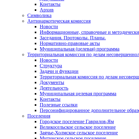
Контакты
Архив
Символика
Антинаркотическая комиссия
Новости
Информационные, справочные и методически
Заседания. Протоколы. Планы.
Нормативно-правовые акты
Муниципальная (целевая) программа
Территориальная комиссия по делам несовершеннол
Новости
Структура
Задачи и функции
Территориальная комиссия по делам несовер
Документы
Деятельность
Муниципальная целевая программа
Контакты
Полезные ссылки
Персонифицированное дополнительное образ
Поселения
Городское поселение Гаврилов-Ям
Великосельское сельское поселение
Заячье-Холмское сельское поселение
Митинское сельское поселение