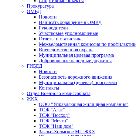
Спортивные объекты
Прокуратура
ОМВД
Новости
Написать обращение в ОМВД
Руководители
Участковые уполномоченые
Отчеты и статистика
Межведомственная комиссия по профилактик
Вневедомственная охрана
Муниципальная целевая программа
Добровольные народные дружины
ГИБДД
Новости
Безопасность дорожного движения
Муниципальная (целевая) программа
Контакты
Отдел Военного комиссариата
ЖКХ
ООО "Управляющая жилищная компания"
ТСЖ "Агат"
ТСЖ "Восход"
ТСЖ "Мечта"
ТСЖ "Наш дом"
Заячье-Холмское МП ЖКХ