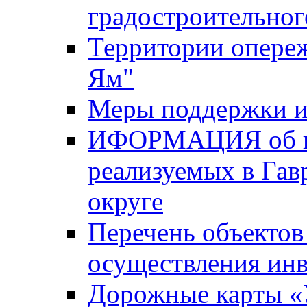
градостроительног
Территории опере
Ям"
Меры поддержки и
ИФОРМАЦИЯ об ин
реализуемых в Га
округе
Перечень объектов
осуществления ин
Дорожные карты «