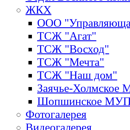
ЖКХ
ООО "Управляюща
ТСЖ "Агат"
ТСЖ "Восход"
ТСЖ "Мечта"
ТСЖ "Наш дом"
Заячье-Холмское
Шопшинское МУ
Фотогалерея
Видеогалерея