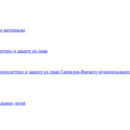
е материалы
етних и защите их прав
шеннолетних и защите их прав Гаврилов-Ямского муниципальног
ование детей