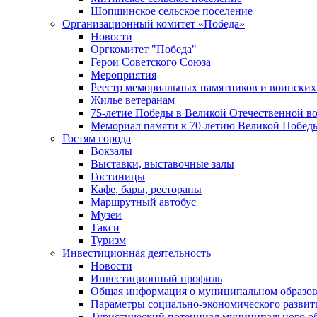
Шопшинское сельское поселение
Организационный комитет «Победа»
Новости
Оргкомитет "Победа"
Герои Советского Союза
Мероприятия
Реестр мемориальных памятников и воинских
Жилье ветеранам
75-летие Победы в Великой Отечественной в
Мемориал памяти к 70-летию Великой Побед
Гостям города
Вокзалы
Выставки, выставочные залы
Гостиницы
Кафе, бары, рестораны
Маршрутный автобус
Музеи
Такси
Туризм
Инвестиционная деятельность
Новости
Инвестиционный профиль
Общая информация о муниципальном образова
Параметры социально-экономического развит
Туристический потенциал муниципального о