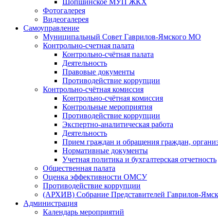
Шопшинское МУП ЖКХ
Фотогалерея
Видеогалерея
Самоуправление
Муниципальный Совет Гаврилов-Ямского МО
Контрольно-счетная палата
Контрольно-счётная палата
Деятельность
Правовые документы
Противодействие коррупции
Контрольно-счётная комиссия
Контрольно-счётная комиссия
Контрольные мероприятия
Противодействие коррупции
Экспертно-аналитическая работа
Деятельность
Прием граждан и обращения граждан, органи
Нормативные документы
Учетная политика и бухгалтерская отчетность
Общественная палата
Оценка эффективности ОМСУ
Противодействие коррупции
(АРХИВ) Собрание Представителей Гаврилов-Ямск
Администрация
Календарь мероприятий