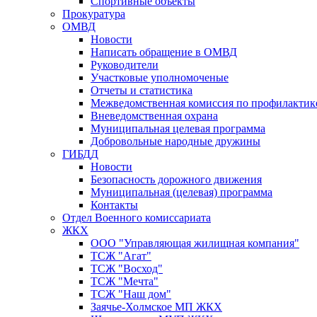
Спортивные объекты
Прокуратура
ОМВД
Новости
Написать обращение в ОМВД
Руководители
Участковые уполномоченые
Отчеты и статистика
Межведомственная комиссия по профилактик
Вневедомственная охрана
Муниципальная целевая программа
Добровольные народные дружины
ГИБДД
Новости
Безопасность дорожного движения
Муниципальная (целевая) программа
Контакты
Отдел Военного комиссариата
ЖКХ
ООО "Управляющая жилищная компания"
ТСЖ "Агат"
ТСЖ "Восход"
ТСЖ "Мечта"
ТСЖ "Наш дом"
Заячье-Холмское МП ЖКХ