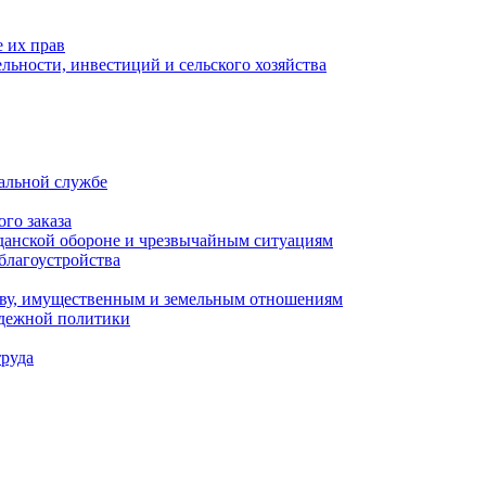
 их прав
льности, инвестиций и сельского хозяйства
альной службе
го заказа
данской обороне и чрезвычайным ситуациям
благоустройства
ству, имущественным и земельным отношениям
одежной политики
труда