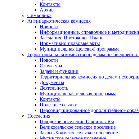
Контакты
Архив
Символика
Антинаркотическая комиссия
Новости
Информационные, справочные и методически
Заседания. Протоколы. Планы.
Нормативно-правовые акты
Муниципальная (целевая) программа
Территориальная комиссия по делам несовершеннол
Новости
Структура
Задачи и функции
Территориальная комиссия по делам несовер
Документы
Деятельность
Муниципальная целевая программа
Контакты
Полезные ссылки
Персонифицированное дополнительное образ
Поселения
Городское поселение Гаврилов-Ям
Великосельское сельское поселение
Заячье-Холмское сельское поселение
Митинское сельское поселение