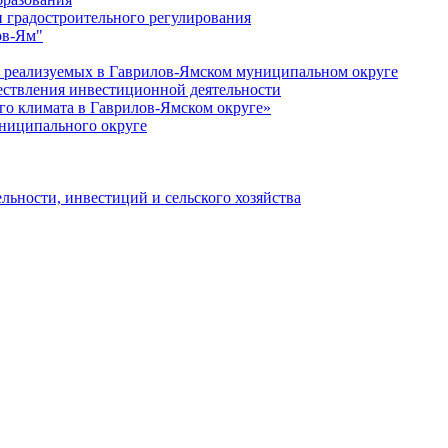
 градостроительного регулирования
ов-Ям"
еализуемых в Гаврилов-Ямском муниципальном округе
ествления инвестиционной деятельности
о климата в Гаврилов-Ямском округе»
ниципального округе
льности, инвестиций и сельского хозяйства