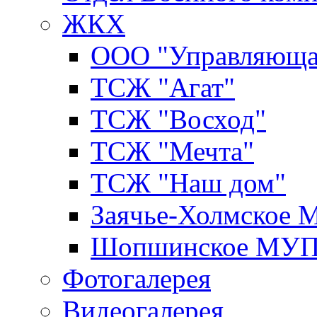
ЖКХ
ООО "Управляюща
ТСЖ "Агат"
ТСЖ "Восход"
ТСЖ "Мечта"
ТСЖ "Наш дом"
Заячье-Холмское
Шопшинское МУ
Фотогалерея
Видеогалерея