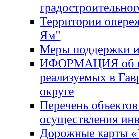
градостроительног
Территории опере
Ям"
Меры поддержки и
ИФОРМАЦИЯ об ин
реализуемых в Га
округе
Перечень объектов
осуществления ин
Дорожные карты «