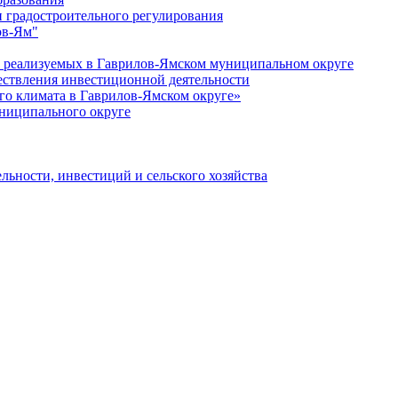
 градостроительного регулирования
ов-Ям"
еализуемых в Гаврилов-Ямском муниципальном округе
ествления инвестиционной деятельности
о климата в Гаврилов-Ямском округе»
ниципального округе
льности, инвестиций и сельского хозяйства