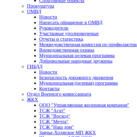
Спортивные объекты
Прокуратура
ОМВД
Новости
Написать обращение в ОМВД
Руководители
Участковые уполномоченые
Отчеты и статистика
Межведомственная комиссия по профилактик
Вневедомственная охрана
Муниципальная целевая программа
Добровольные народные дружины
ГИБДД
Новости
Безопасность дорожного движения
Муниципальная (целевая) программа
Контакты
Отдел Военного комиссариата
ЖКХ
ООО "Управляющая жилищная компания"
ТСЖ "Агат"
ТСЖ "Восход"
ТСЖ "Мечта"
ТСЖ "Наш дом"
Заячье-Холмское МП ЖКХ