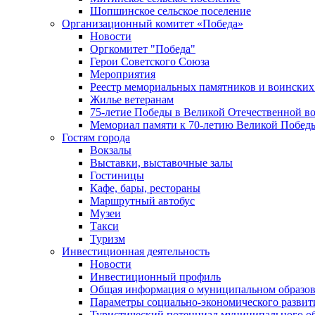
Шопшинское сельское поселение
Организационный комитет «Победа»
Новости
Оргкомитет "Победа"
Герои Советского Союза
Мероприятия
Реестр мемориальных памятников и воинских
Жилье ветеранам
75-летие Победы в Великой Отечественной в
Мемориал памяти к 70-летию Великой Побед
Гостям города
Вокзалы
Выставки, выставочные залы
Гостиницы
Кафе, бары, рестораны
Маршрутный автобус
Музеи
Такси
Туризм
Инвестиционная деятельность
Новости
Инвестиционный профиль
Общая информация о муниципальном образова
Параметры социально-экономического развит
Туристический потенциал муниципального о