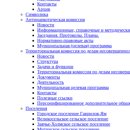
Контакты
Архив
Символика
Антинаркотическая комиссия
Новости
Информационные, справочные и методически
Заседания. Протоколы. Планы.
Нормативно-правовые акты
Муниципальная (целевая) программа
Территориальная комиссия по делам несовершеннол
Новости
Структура
Задачи и функции
Территориальная комиссия по делам несовер
Документы
Деятельность
Муниципальная целевая программа
Контакты
Полезные ссылки
Персонифицированное дополнительное образ
Поселения
Городское поселение Гаврилов-Ям
Великосельское сельское поселение
Заячье-Холмское сельское поселение
Митинское сельское поселение