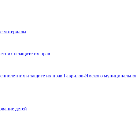
е материалы
етних и защите их прав
шеннолетних и защите их прав Гаврилов-Ямского муниципальног
ование детей