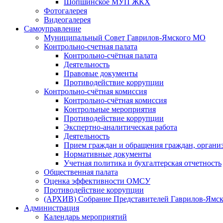
Шопшинское МУП ЖКХ
Фотогалерея
Видеогалерея
Самоуправление
Муниципальный Совет Гаврилов-Ямского МО
Контрольно-счетная палата
Контрольно-счётная палата
Деятельность
Правовые документы
Противодействие коррупции
Контрольно-счётная комиссия
Контрольно-счётная комиссия
Контрольные мероприятия
Противодействие коррупции
Экспертно-аналитическая работа
Деятельность
Прием граждан и обращения граждан, органи
Нормативные документы
Учетная политика и бухгалтерская отчетность
Общественная палата
Оценка эффективности ОМСУ
Противодействие коррупции
(АРХИВ) Собрание Представителей Гаврилов-Ямск
Администрация
Календарь мероприятий