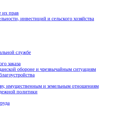
 их прав
льности, инвестиций и сельского хозяйства
альной службе
го заказа
данской обороне и чрезвычайным ситуациям
благоустройства
ству, имущественным и земельным отношениям
одежной политики
труда