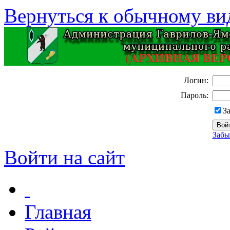
Вернуться к обычному ви
Логин:
Пароль:
З
Забы
Войти на сайт
Главная