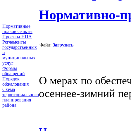
Нормативно-п
Нормативные
правовые акты
Проекты НПА
Регламенты
Файл:
Загрузить
государственных
и
муниципальных
услуг
Формы
обращений
О мерах по обеспе
Порядок
обжалования
Схема
осеннее-зимний пер
территориального
планирования
района