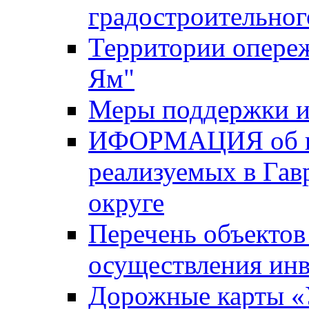
градостроительног
Территории опере
Ям"
Меры поддержки и
ИФОРМАЦИЯ об ин
реализуемых в Га
округе
Перечень объектов
осуществления ин
Дорожные карты «