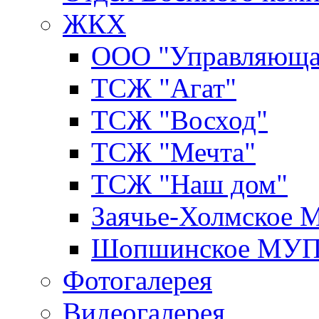
ЖКХ
ООО "Управляюща
ТСЖ "Агат"
ТСЖ "Восход"
ТСЖ "Мечта"
ТСЖ "Наш дом"
Заячье-Холмское
Шопшинское МУ
Фотогалерея
Видеогалерея