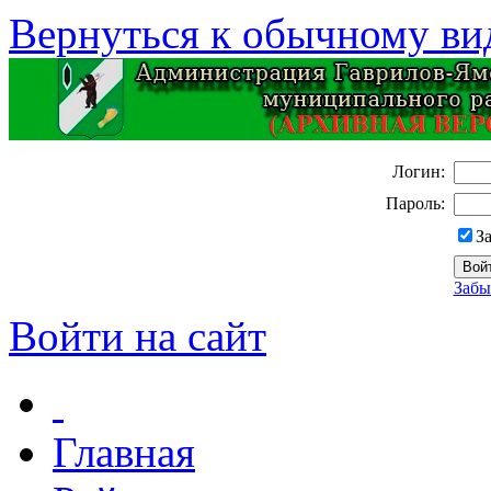
Вернуться к обычному ви
Логин:
Пароль:
З
Забы
Войти на сайт
Главная