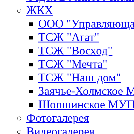
ЖКХ
ООО "Управляюща
ТСЖ "Агат"
ТСЖ "Восход"
ТСЖ "Мечта"
ТСЖ "Наш дом"
Заячье-Холмское
Шопшинское МУ
Фотогалерея
Видеогалерея