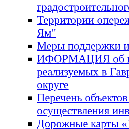
градостроительног
Территории опере
Ям"
Меры поддержки и
ИФОРМАЦИЯ об ин
реализуемых в Га
округе
Перечень объектов
осуществления ин
Дорожные карты «