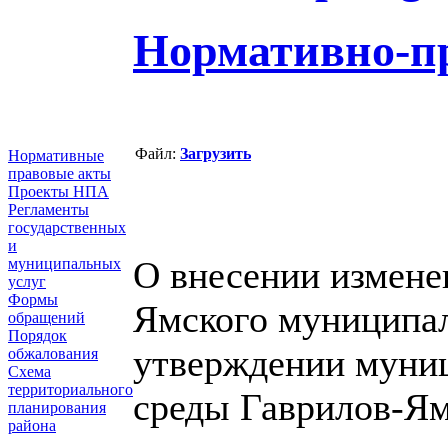
Нормативно-п
Файл:
Загрузить
Нормативные
правовые акты
Проекты НПА
Регламенты
государственных
и
О внесении измене
муниципальных
услуг
Формы
Ямского муниципал
обращений
Порядок
утверждении муни
обжалования
Схема
территориального
среды Гаврилов-Ям
планирования
района