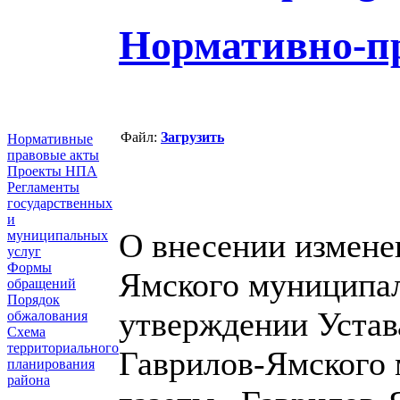
Нормативно-п
Файл:
Загрузить
Нормативные
правовые акты
Проекты НПА
Регламенты
государственных
и
О внесении измене
муниципальных
услуг
Формы
Ямского муниципал
обращений
Порядок
утверждении Устав
обжалования
Схема
территориального
Гаврилов-Ямского 
планирования
района