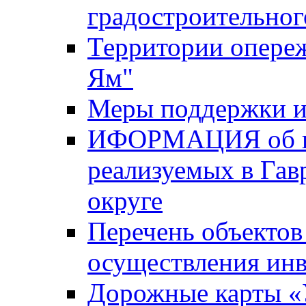
градостроительног
Территории опере
Ям"
Меры поддержки и
ИФОРМАЦИЯ об ин
реализуемых в Га
округе
Перечень объектов
осуществления ин
Дорожные карты «