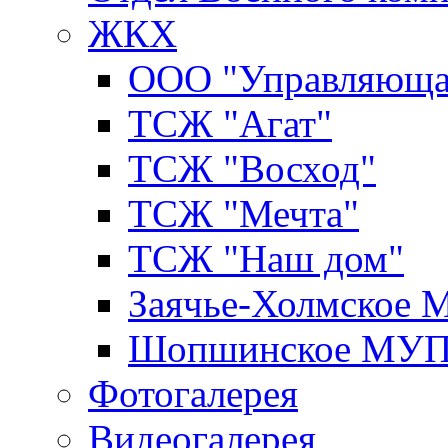
ЖКХ
ООО "Управляюща
ТСЖ "Агат"
ТСЖ "Восход"
ТСЖ "Мечта"
ТСЖ "Наш дом"
Заячье-Холмское
Шопшинское МУ
Фотогалерея
Видеогалерея