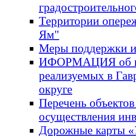
градостроительног
Территории опере
Ям"
Меры поддержки и
ИФОРМАЦИЯ об ин
реализуемых в Га
округе
Перечень объектов
осуществления ин
Дорожные карты «