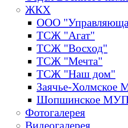
ЖКХ
ООО "Управляюща
ТСЖ "Агат"
ТСЖ "Восход"
ТСЖ "Мечта"
ТСЖ "Наш дом"
Заячье-Холмское
Шопшинское МУ
Фотогалерея
Видеогалерея