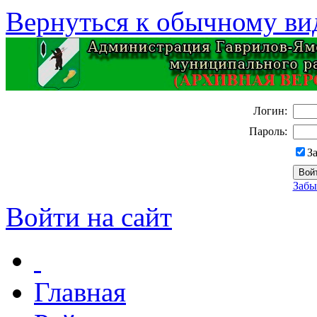
Вернуться к обычному ви
Логин:
Пароль:
З
Забы
Войти на сайт
Главная