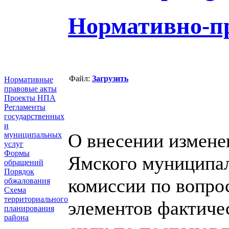
Нормативно-п
Файл:
Загрузить
Нормативные
правовые акты
Проекты НПА
Регламенты
государственных
и
О внесении измене
муниципальных
услуг
Формы
Ямского муниципал
обращений
Порядок
комиссии по вопро
обжалования
Схема
территориального
элементов фактиче
планирования
района