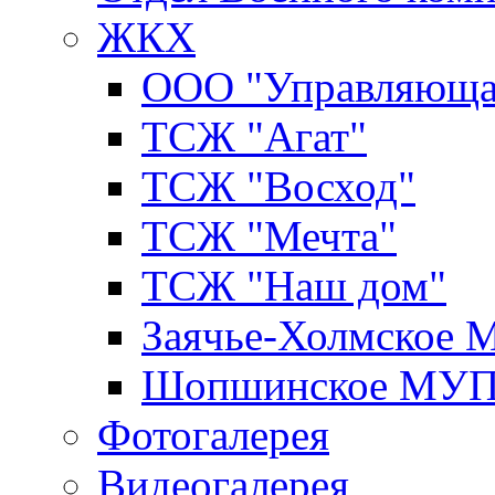
ЖКХ
ООО "Управляюща
ТСЖ "Агат"
ТСЖ "Восход"
ТСЖ "Мечта"
ТСЖ "Наш дом"
Заячье-Холмское
Шопшинское МУ
Фотогалерея
Видеогалерея