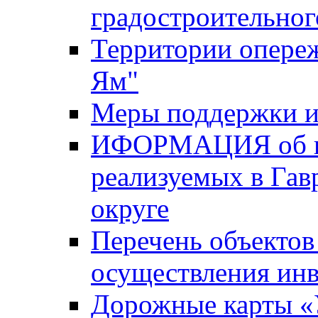
градостроительног
Территории опере
Ям"
Меры поддержки и
ИФОРМАЦИЯ об ин
реализуемых в Га
округе
Перечень объектов
осуществления ин
Дорожные карты «