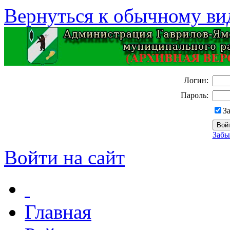
Вернуться к обычному ви
Логин:
Пароль:
З
Забы
Войти на сайт
Главная