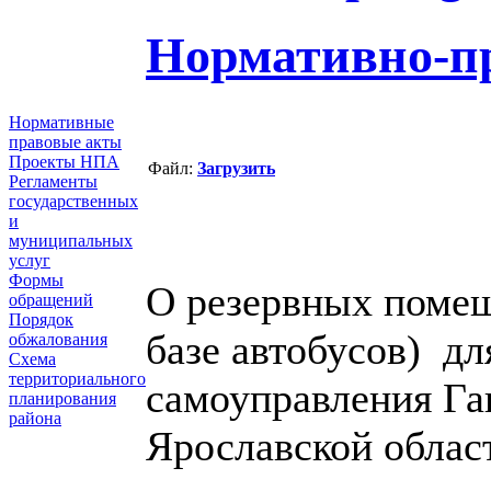
Нормативно-п
Нормативные
правовые акты
Проекты НПА
Файл:
Загрузить
Регламенты
государственных
и
муниципальных
услуг
Формы
О резервных поме
обращений
Порядок
базе автобусов) дл
обжалования
Схема
территориального
самоуправления Га
планирования
района
Ярославской област