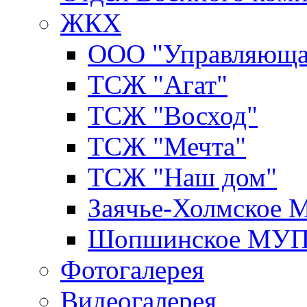
ЖКХ
ООО "Управляюща
ТСЖ "Агат"
ТСЖ "Восход"
ТСЖ "Мечта"
ТСЖ "Наш дом"
Заячье-Холмское
Шопшинское МУ
Фотогалерея
Видеогалерея