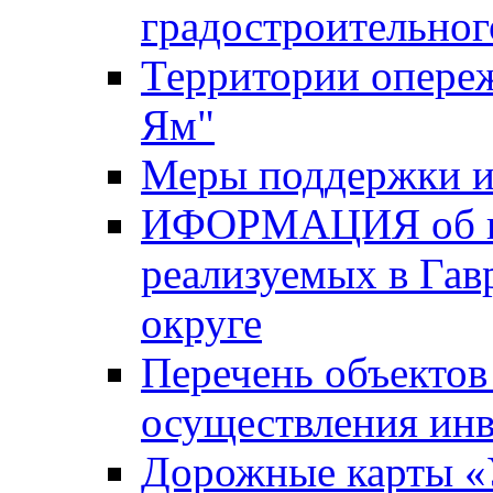
градостроительног
Территории опере
Ям"
Меры поддержки и
ИФОРМАЦИЯ об ин
реализуемых в Га
округе
Перечень объектов
осуществления ин
Дорожные карты «