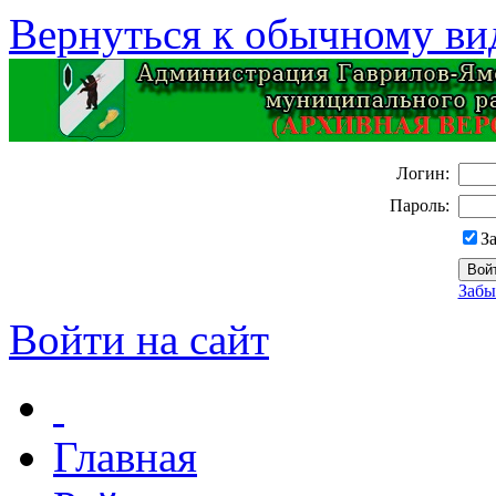
Вернуться к обычному ви
Логин:
Пароль:
З
Забы
Войти на сайт
Главная