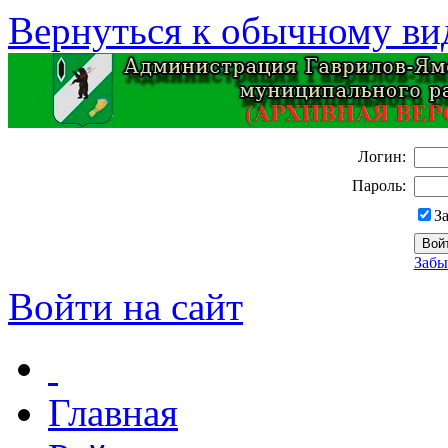
Вернуться к обычному ви
Логин:
Пароль:
З
Забы
Войти на сайт
Главная