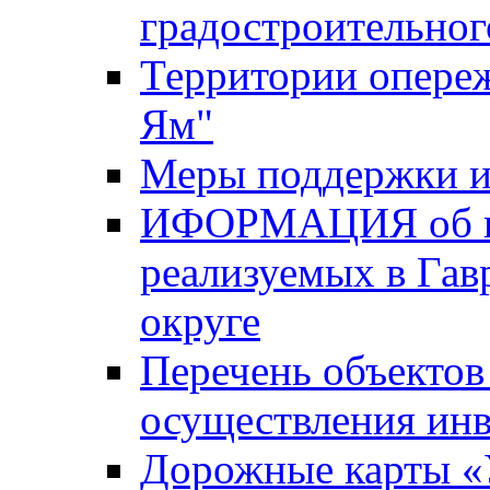
градостроительног
Территории опере
Ям"
Меры поддержки и
ИФОРМАЦИЯ об ин
реализуемых в Га
округе
Перечень объектов
осуществления ин
Дорожные карты «