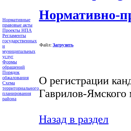
Нормативно-п
Нормативные
правовые акты
Проекты НПА
Регламенты
государственных
Файл:
Загрузить
и
муниципальных
услуг
Формы
обращений
Порядок
О регистрации кан
обжалования
Схема
территориального
Гаврилов-Ямского 
планирования
района
Назад в раздел