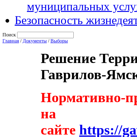
муниципальных услу
Безопасность жизнедея
Поиск
Главная
/
Документы
/
Выборы
Решение Терри
Гаврилов-Ямско
Нормативно-пр
на
сайте
https://g