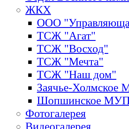
ЖКХ
ООО "Управляюща
ТСЖ "Агат"
ТСЖ "Восход"
ТСЖ "Мечта"
ТСЖ "Наш дом"
Заячье-Холмское
Шопшинское МУ
Фотогалерея
Видеогалерея