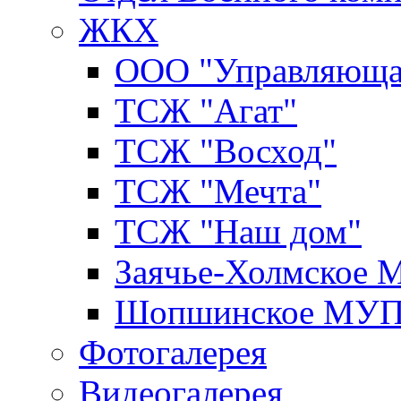
ЖКХ
ООО "Управляюща
ТСЖ "Агат"
ТСЖ "Восход"
ТСЖ "Мечта"
ТСЖ "Наш дом"
Заячье-Холмское
Шопшинское МУ
Фотогалерея
Видеогалерея