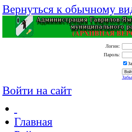
Вернуться к обычному ви
Логин:
Пароль:
З
Забы
Войти на сайт
Главная