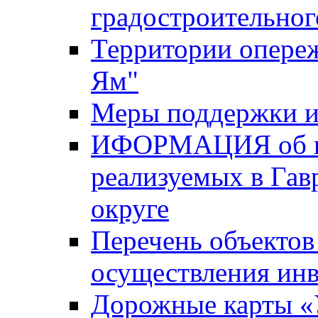
градостроительног
Территории опере
Ям"
Меры поддержки и
ИФОРМАЦИЯ об ин
реализуемых в Га
округе
Перечень объектов
осуществления ин
Дорожные карты «