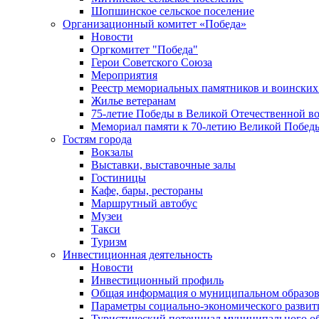
Шопшинское сельское поселение
Организационный комитет «Победа»
Новости
Оргкомитет "Победа"
Герои Советского Союза
Мероприятия
Реестр мемориальных памятников и воинских
Жилье ветеранам
75-летие Победы в Великой Отечественной в
Мемориал памяти к 70-летию Великой Побед
Гостям города
Вокзалы
Выставки, выставочные залы
Гостиницы
Кафе, бары, рестораны
Маршрутный автобус
Музеи
Такси
Туризм
Инвестиционная деятельность
Новости
Инвестиционный профиль
Общая информация о муниципальном образова
Параметры социально-экономического развит
Туристический потенциал муниципального о