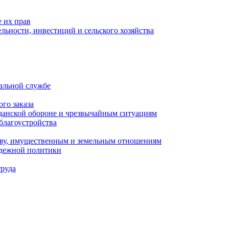
 их прав
льности, инвестиций и сельского хозяйства
альной службе
го заказа
данской обороне и чрезвычайным ситуациям
благоустройства
ству, имущественным и земельным отношениям
одежной политики
труда