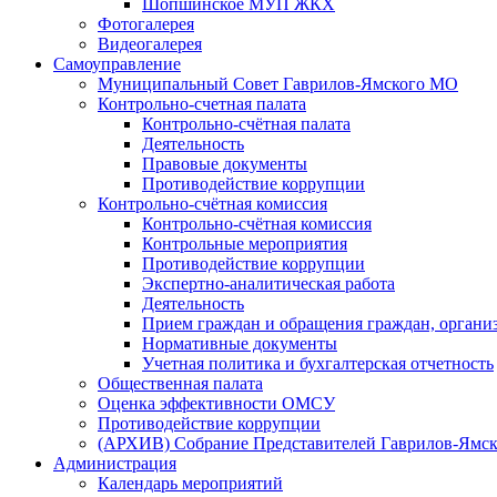
Шопшинское МУП ЖКХ
Фотогалерея
Видеогалерея
Самоуправление
Муниципальный Совет Гаврилов-Ямского МО
Контрольно-счетная палата
Контрольно-счётная палата
Деятельность
Правовые документы
Противодействие коррупции
Контрольно-счётная комиссия
Контрольно-счётная комиссия
Контрольные мероприятия
Противодействие коррупции
Экспертно-аналитическая работа
Деятельность
Прием граждан и обращения граждан, органи
Нормативные документы
Учетная политика и бухгалтерская отчетность
Общественная палата
Оценка эффективности ОМСУ
Противодействие коррупции
(АРХИВ) Собрание Представителей Гаврилов-Ямск
Администрация
Календарь мероприятий