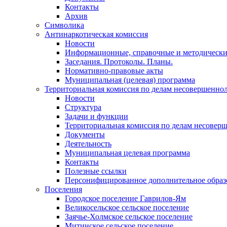
Контакты
Архив
Символика
Антинаркотическая комиссия
Новости
Информационные, справочные и методически
Заседания. Протоколы. Планы.
Нормативно-правовые акты
Муниципальная (целевая) программа
Территориальная комиссия по делам несовершеннол
Новости
Структура
Задачи и функции
Территориальная комиссия по делам несовер
Документы
Деятельность
Муниципальная целевая программа
Контакты
Полезные ссылки
Персонифицированное дополнительное образ
Поселения
Городское поселение Гаврилов-Ям
Великосельское сельское поселение
Заячье-Холмское сельское поселение
Митинское сельское поселение