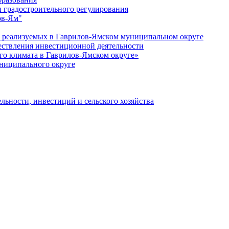
 градостроительного регулирования
ов-Ям"
еализуемых в Гаврилов-Ямском муниципальном округе
ествления инвестиционной деятельности
о климата в Гаврилов-Ямском округе»
ниципального округе
льности, инвестиций и сельского хозяйства