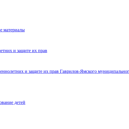
е материалы
етних и защите их прав
шеннолетних и защите их прав Гаврилов-Ямского муниципальног
ование детей