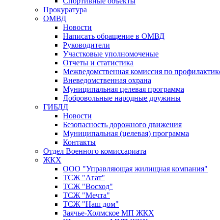
Спортивные объекты
Прокуратура
ОМВД
Новости
Написать обращение в ОМВД
Руководители
Участковые уполномоченые
Отчеты и статистика
Межведомственная комиссия по профилактик
Вневедомственная охрана
Муниципальная целевая программа
Добровольные народные дружины
ГИБДД
Новости
Безопасность дорожного движения
Муниципальная (целевая) программа
Контакты
Отдел Военного комиссариата
ЖКХ
ООО "Управляющая жилищная компания"
ТСЖ "Агат"
ТСЖ "Восход"
ТСЖ "Мечта"
ТСЖ "Наш дом"
Заячье-Холмское МП ЖКХ