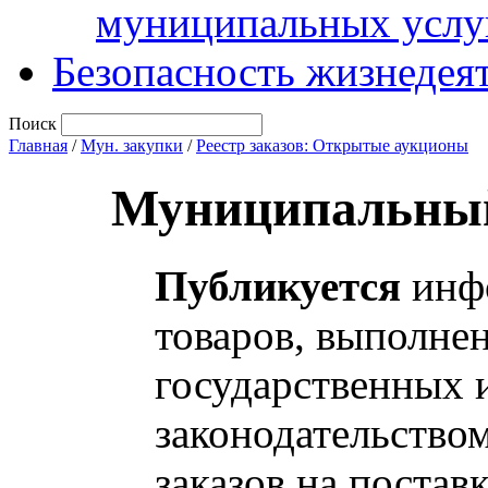
муниципальных услу
Безопасность жизнедея
Поиск
Главная
/
Мун. закупки
/
Реестр заказов: Открытые аукционы
Муниципальный
Публикуется
инфо
товаров, выполнен
государственных 
законодательство
заказов на постав