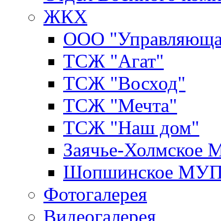
ЖКХ
ООО "Управляюща
ТСЖ "Агат"
ТСЖ "Восход"
ТСЖ "Мечта"
ТСЖ "Наш дом"
Заячье-Холмское
Шопшинское МУ
Фотогалерея
Видеогалерея