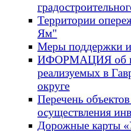
градостроительног
Территории опере
Ям"
Меры поддержки и
ИФОРМАЦИЯ об ин
реализуемых в Га
округе
Перечень объектов
осуществления ин
Дорожные карты «