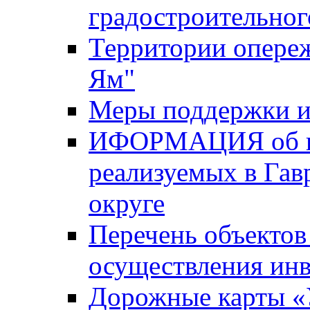
градостроительног
Территории опере
Ям"
Меры поддержки и
ИФОРМАЦИЯ об ин
реализуемых в Га
округе
Перечень объектов
осуществления ин
Дорожные карты «