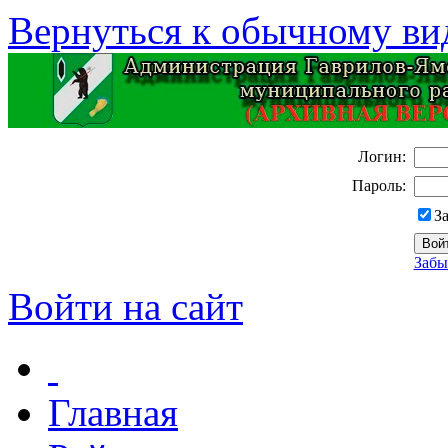
Вернуться к обычному ви
Логин:
Пароль:
З
Забы
Войти на сайт
Главная