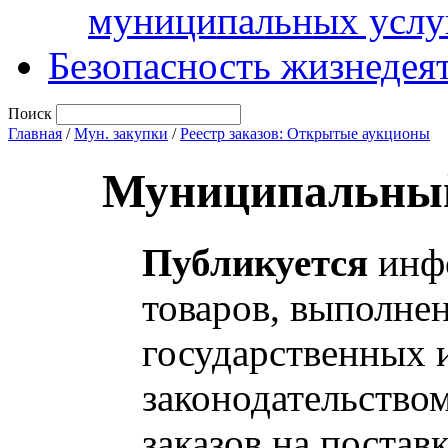
муниципальных услу
Безопасность жизнедея
Поиск
Главная
/
Мун. закупки
/
Реестр заказов: Открытые аукционы
Муниципальный
Публикуется
инфо
товаров, выполнен
государственных 
законодательство
заказов на постав