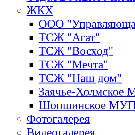
ЖКХ
ООО "Управляюща
ТСЖ "Агат"
ТСЖ "Восход"
ТСЖ "Мечта"
ТСЖ "Наш дом"
Заячье-Холмское
Шопшинское МУ
Фотогалерея
Видеогалерея