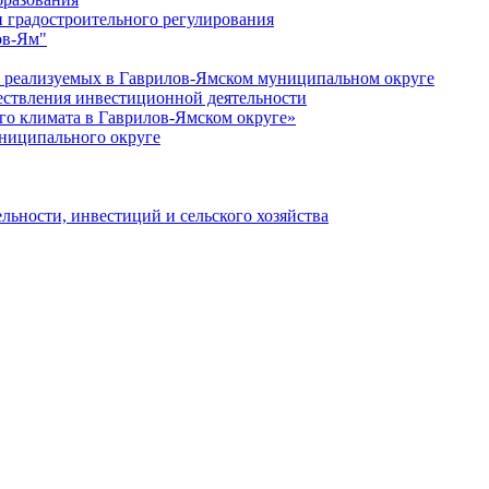
 градостроительного регулирования
ов-Ям"
еализуемых в Гаврилов-Ямском муниципальном округе
ествления инвестиционной деятельности
о климата в Гаврилов-Ямском округе»
ниципального округе
льности, инвестиций и сельского хозяйства