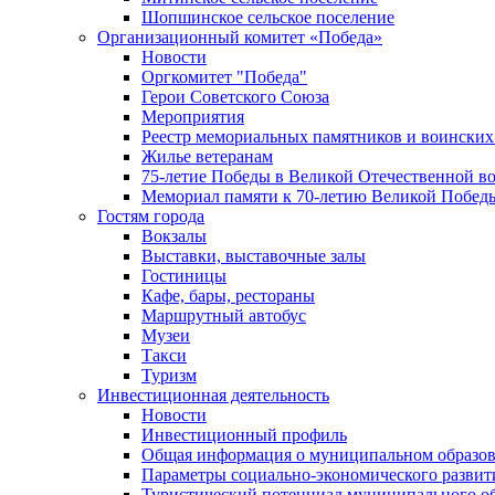
Шопшинское сельское поселение
Организационный комитет «Победа»
Новости
Оргкомитет "Победа"
Герои Советского Союза
Мероприятия
Реестр мемориальных памятников и воинских
Жилье ветеранам
75-летие Победы в Великой Отечественной в
Мемориал памяти к 70-летию Великой Побед
Гостям города
Вокзалы
Выставки, выставочные залы
Гостиницы
Кафе, бары, рестораны
Маршрутный автобус
Музеи
Такси
Туризм
Инвестиционная деятельность
Новости
Инвестиционный профиль
Общая информация о муниципальном образова
Параметры социально-экономического развит
Туристический потенциал муниципального о