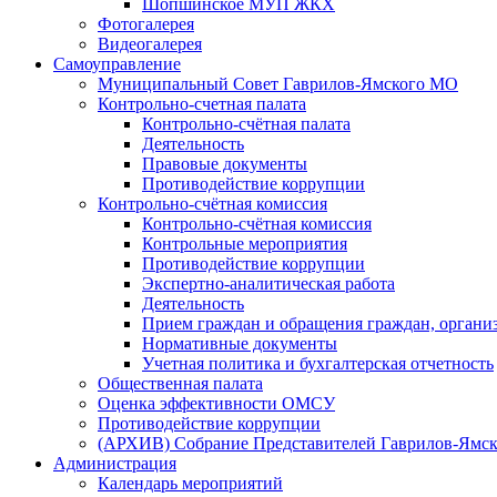
Шопшинское МУП ЖКХ
Фотогалерея
Видеогалерея
Самоуправление
Муниципальный Совет Гаврилов-Ямского МО
Контрольно-счетная палата
Контрольно-счётная палата
Деятельность
Правовые документы
Противодействие коррупции
Контрольно-счётная комиссия
Контрольно-счётная комиссия
Контрольные мероприятия
Противодействие коррупции
Экспертно-аналитическая работа
Деятельность
Прием граждан и обращения граждан, органи
Нормативные документы
Учетная политика и бухгалтерская отчетность
Общественная палата
Оценка эффективности ОМСУ
Противодействие коррупции
(АРХИВ) Собрание Представителей Гаврилов-Ямск
Администрация
Календарь мероприятий