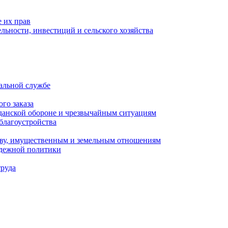
 их прав
льности, инвестиций и сельского хозяйства
альной службе
го заказа
данской обороне и чрезвычайным ситуациям
благоустройства
ству, имущественным и земельным отношениям
одежной политики
труда