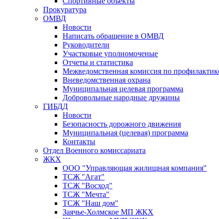
Спортивные объекты
Прокуратура
ОМВД
Новости
Написать обращение в ОМВД
Руководители
Участковые уполномоченые
Отчеты и статистика
Межведомственная комиссия по профилактик
Вневедомственная охрана
Муниципальная целевая программа
Добровольные народные дружины
ГИБДД
Новости
Безопасность дорожного движения
Муниципальная (целевая) программа
Контакты
Отдел Военного комиссариата
ЖКХ
ООО "Управляющая жилищная компания"
ТСЖ "Агат"
ТСЖ "Восход"
ТСЖ "Мечта"
ТСЖ "Наш дом"
Заячье-Холмское МП ЖКХ