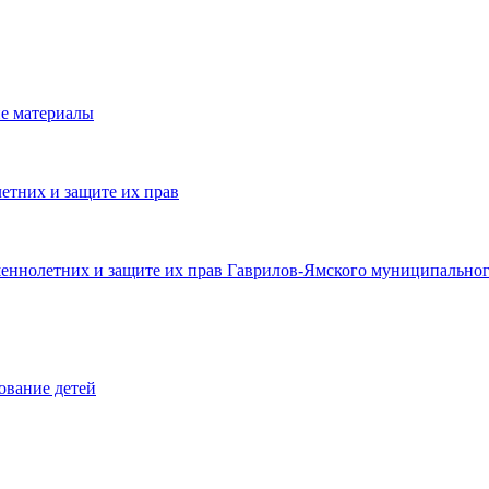
е материалы
етних и защите их прав
шеннолетних и защите их прав Гаврилов-Ямского муниципальног
ование детей