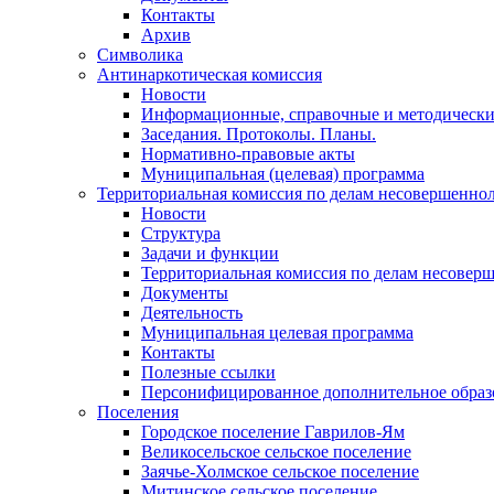
Контакты
Архив
Символика
Антинаркотическая комиссия
Новости
Информационные, справочные и методически
Заседания. Протоколы. Планы.
Нормативно-правовые акты
Муниципальная (целевая) программа
Территориальная комиссия по делам несовершеннол
Новости
Структура
Задачи и функции
Территориальная комиссия по делам несовер
Документы
Деятельность
Муниципальная целевая программа
Контакты
Полезные ссылки
Персонифицированное дополнительное образ
Поселения
Городское поселение Гаврилов-Ям
Великосельское сельское поселение
Заячье-Холмское сельское поселение
Митинское сельское поселение