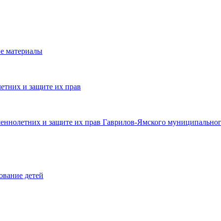
е материалы
етних и защите их прав
шеннолетних и защите их прав Гаврилов-Ямского муниципальног
ование детей