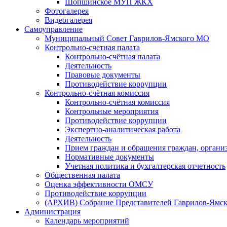
Шопшинское МУП ЖКХ
Фотогалерея
Видеогалерея
Самоуправление
Муниципальный Совет Гаврилов-Ямского МО
Контрольно-счетная палата
Контрольно-счётная палата
Деятельность
Правовые документы
Противодействие коррупции
Контрольно-счётная комиссия
Контрольно-счётная комиссия
Контрольные мероприятия
Противодействие коррупции
Экспертно-аналитическая работа
Деятельность
Прием граждан и обращения граждан, органи
Нормативные документы
Учетная политика и бухгалтерская отчетность
Общественная палата
Оценка эффективности ОМСУ
Противодействие коррупции
(АРХИВ) Собрание Представителей Гаврилов-Ямск
Администрация
Календарь мероприятий