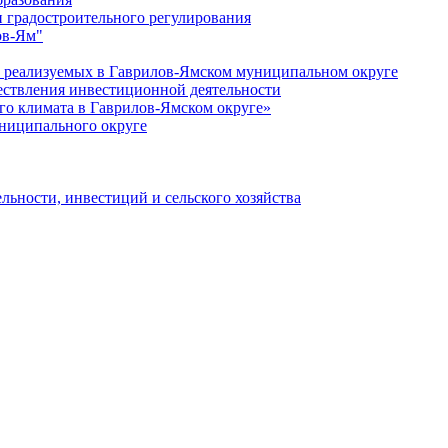
 градостроительного регулирования
ов-Ям"
еализуемых в Гаврилов-Ямском муниципальном округе
ествления инвестиционной деятельности
о климата в Гаврилов-Ямском округе»
ниципального округе
льности, инвестиций и сельского хозяйства