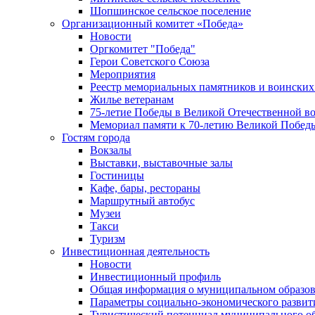
Шопшинское сельское поселение
Организационный комитет «Победа»
Новости
Оргкомитет "Победа"
Герои Советского Союза
Мероприятия
Реестр мемориальных памятников и воинских
Жилье ветеранам
75-летие Победы в Великой Отечественной в
Мемориал памяти к 70-летию Великой Побед
Гостям города
Вокзалы
Выставки, выставочные залы
Гостиницы
Кафе, бары, рестораны
Маршрутный автобус
Музеи
Такси
Туризм
Инвестиционная деятельность
Новости
Инвестиционный профиль
Общая информация о муниципальном образова
Параметры социально-экономического развит
Туристический потенциал муниципального о