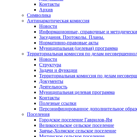
Контакты
Архив
Символика
Антинаркотическая комиссия
Новости
Информационные, справочные и методически
Заседания. Протоколы. Планы.
Нормативно-правовые акты
Муниципальная (целевая) программа
Территориальная комиссия по делам несовершеннол
Новости
Структура
Задачи и функции
Территориальная комиссия по делам несовер
Документы
Деятельность
Муниципальная целевая программа
Контакты
Полезные ссылки
Персонифицированное дополнительное образ
Поселения
Городское поселение Гаврилов-Ям
Великосельское сельское поселение
Заячье-Холмское сельское поселение
Митинское сельское поселение