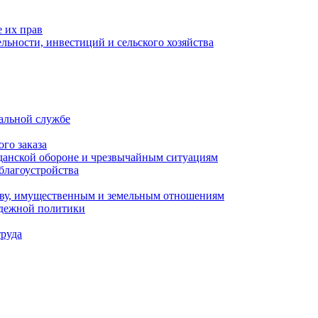
 их прав
льности, инвестиций и сельского хозяйства
альной службе
го заказа
данской обороне и чрезвычайным ситуациям
благоустройства
ству, имущественным и земельным отношениям
одежной политики
труда