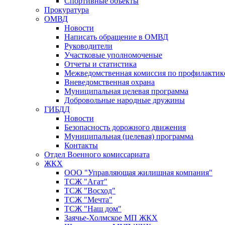
Спортивные объекты
Прокуратура
ОМВД
Новости
Написать обращение в ОМВД
Руководители
Участковые уполномоченые
Отчеты и статистика
Межведомственная комиссия по профилактик
Вневедомственная охрана
Муниципальная целевая программа
Добровольные народные дружины
ГИБДД
Новости
Безопасность дорожного движения
Муниципальная (целевая) программа
Контакты
Отдел Военного комиссариата
ЖКХ
ООО "Управляющая жилищная компания"
ТСЖ "Агат"
ТСЖ "Восход"
ТСЖ "Мечта"
ТСЖ "Наш дом"
Заячье-Холмское МП ЖКХ