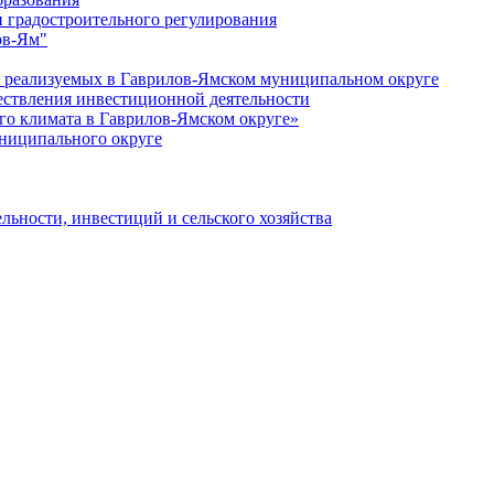
 градостроительного регулирования
ов-Ям"
еализуемых в Гаврилов-Ямском муниципальном округе
ествления инвестиционной деятельности
о климата в Гаврилов-Ямском округе»
ниципального округе
льности, инвестиций и сельского хозяйства