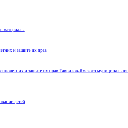
е материалы
етних и защите их прав
шеннолетних и защите их прав Гаврилов-Ямского муниципальног
ование детей