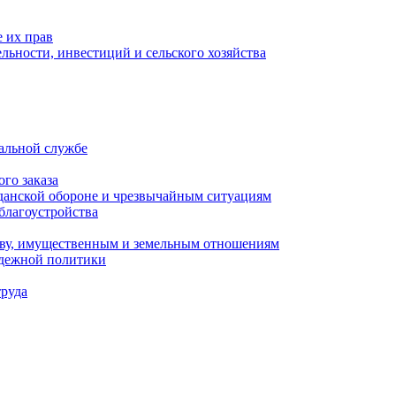
 их прав
льности, инвестиций и сельского хозяйства
альной службе
го заказа
данской обороне и чрезвычайным ситуациям
благоустройства
ству, имущественным и земельным отношениям
одежной политики
труда