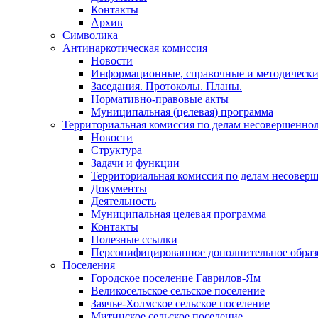
Контакты
Архив
Символика
Антинаркотическая комиссия
Новости
Информационные, справочные и методически
Заседания. Протоколы. Планы.
Нормативно-правовые акты
Муниципальная (целевая) программа
Территориальная комиссия по делам несовершеннол
Новости
Структура
Задачи и функции
Территориальная комиссия по делам несовер
Документы
Деятельность
Муниципальная целевая программа
Контакты
Полезные ссылки
Персонифицированное дополнительное образ
Поселения
Городское поселение Гаврилов-Ям
Великосельское сельское поселение
Заячье-Холмское сельское поселение
Митинское сельское поселение