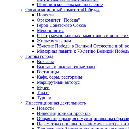
Шопшинское сельское поселение
Организационный комитет «Победа»
Новости
Оргкомитет "Победа"
Герои Советского Союза
Мероприятия
Реестр мемориальных памятников и воинских
Жилье ветеранам
75-летие Победы в Великой Отечественной в
Мемориал памяти к 70-летию Великой Побед
Гостям города
Вокзалы
Выставки, выставочные залы
Гостиницы
Кафе, бары, рестораны
Маршрутный автобус
Музеи
Такси
Туризм
Инвестиционная деятельность
Новости
Инвестиционный профиль
Общая информация о муниципальном образова
Параметры социально-экономического развит
Туристический потенциал муниципального о