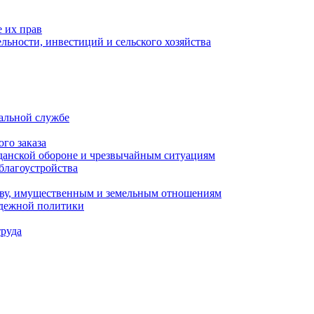
 их прав
льности, инвестиций и сельского хозяйства
альной службе
го заказа
данской обороне и чрезвычайным ситуациям
благоустройства
ству, имущественным и земельным отношениям
одежной политики
труда