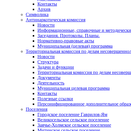
Контакты
Архив
Символика
Антинаркотическая комиссия
Новости
Информационные, справочные и методически
Заседания. Протоколы. Планы.
Нормативно-правовые акты
Муниципальная (целевая) программа
Территориальная комиссия по делам несовершеннол
Новости
Структура
Задачи и функции
Территориальная комиссия по делам несовер
Документы
Деятельность
Муниципальная целевая программа
Контакты
Полезные ссылки
Персонифицированное дополнительное образ
Поселения
Городское поселение Гаврилов-Ям
Великосельское сельское поселение
Заячье-Холмское сельское поселение
Митинское сельское поселение