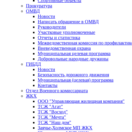
Спортивные объекты
Прокуратура
ОМВД
Новости
Написать обращение в ОМВД
Руководители
Участковые уполномоченые
Отчеты и статистика
Межведомственная комиссия по профилактик
Вневедомственная охрана
Муниципальная целевая программа
Добровольные народные дружины
ГИБДД
Новости
Безопасность дорожного движения
Муниципальная (целевая) программа
Контакты
Отдел Военного комиссариата
ЖКХ
ООО "Управляющая жилищная компания"
ТСЖ "Агат"
ТСЖ "Восход"
ТСЖ "Мечта"
ТСЖ "Наш дом"
Заячье-Холмское МП ЖКХ