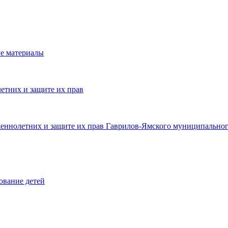
е материалы
етних и защите их прав
шеннолетних и защите их прав Гаврилов-Ямского муниципальног
ование детей