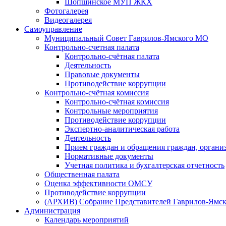
Шопшинское МУП ЖКХ
Фотогалерея
Видеогалерея
Самоуправление
Муниципальный Совет Гаврилов-Ямского МО
Контрольно-счетная палата
Контрольно-счётная палата
Деятельность
Правовые документы
Противодействие коррупции
Контрольно-счётная комиссия
Контрольно-счётная комиссия
Контрольные мероприятия
Противодействие коррупции
Экспертно-аналитическая работа
Деятельность
Прием граждан и обращения граждан, органи
Нормативные документы
Учетная политика и бухгалтерская отчетность
Общественная палата
Оценка эффективности ОМСУ
Противодействие коррупции
(АРХИВ) Собрание Представителей Гаврилов-Ямск
Администрация
Календарь мероприятий