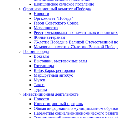
Шопшинское сельское поселение
Организационный комитет «Победа»
Новости
Оргкомитет "Победа"
Герои Советского Союза
Мероприятия
Реестр мемориальных памятников и воинских
Жилье ветеранам
75-летие Победы в Великой Отечественной в
Мемориал памяти к 70-летию Великой Побед
Гостям города
Вокзалы
Выставки, выставочные залы
Гостиницы
Кафе, бары, рестораны
Маршрутный автобус
Музеи
Такси
Туризм
Инвестиционная деятельность
Новости
Инвестиционный профиль
Общая информация о муниципальном образова
Параметры социально-экономического развит
Туристический потенциал муниципального о