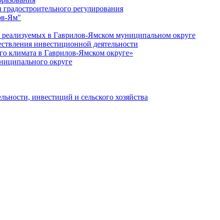
 градостроительного регулирования
ов-Ям"
еализуемых в Гаврилов-Ямском муниципальном округе
ествления инвестиционной деятельности
о климата в Гаврилов-Ямском округе»
ниципального округе
льности, инвестиций и сельского хозяйства