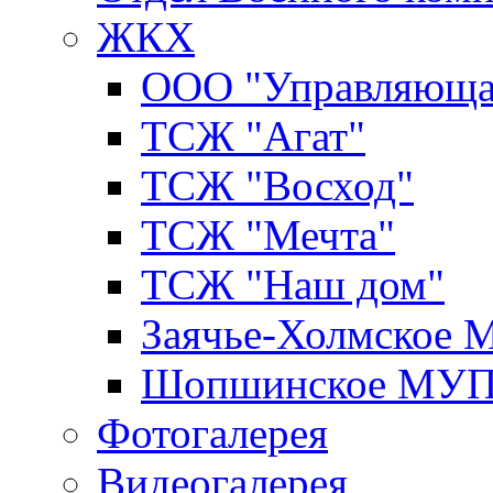
ЖКХ
ООО "Управляюща
ТСЖ "Агат"
ТСЖ "Восход"
ТСЖ "Мечта"
ТСЖ "Наш дом"
Заячье-Холмское
Шопшинское МУ
Фотогалерея
Видеогалерея