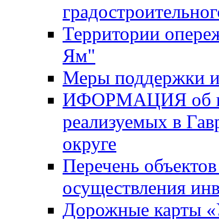
градостроительног
Территории опере
Ям"
Меры поддержки и
ИФОРМАЦИЯ об ин
реализуемых в Га
округе
Перечень объектов
осуществления ин
Дорожные карты «