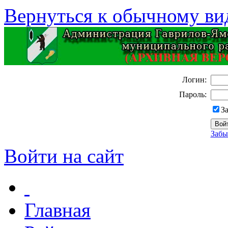
Вернуться к обычному ви
Логин:
Пароль:
З
Забы
Войти на сайт
Главная