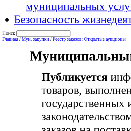
муниципальных услу
Безопасность жизнедея
Поиск
Главная
/
Мун. закупки
/
Реестр заказов: Открытые аукционы
Муниципальный
Публикуется
инфо
товаров, выполнен
государственных 
законодательство
заказов на постав