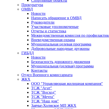
Спортивные объекты
Прокуратура
ОМВД
Новости
Написать обращение в ОМВД
Руководители
Участковые уполномоченые
Отчеты и статистика
Межведомственная комиссия по профилактик
Вневедомственная охрана
Муниципальная целевая программа
Добровольные народные дружины
ГИБДД
Новости
Безопасность дорожного движения
Муниципальная (целевая) программа
Контакты
Отдел Военного комиссариата
ЖКХ
ООО "Управляющая жилищная компания"
ТСЖ "Агат"
ТСЖ "Восход"
ТСЖ "Мечта"
ТСЖ "Наш дом"
Заячье-Холмское МП ЖКХ