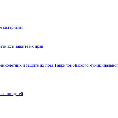
е материалы
етних и защите их прав
шеннолетних и защите их прав Гаврилов-Ямского муниципальног
ование детей