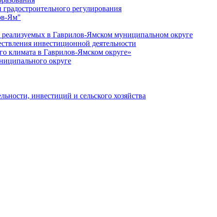
 градостроительного регулирования
ов-Ям"
еализуемых в Гаврилов-Ямском муниципальном округе
ествления инвестиционной деятельности
о климата в Гаврилов-Ямском округе»
ниципального округе
льности, инвестиций и сельского хозяйства