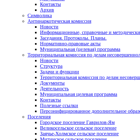
Контакты
Архив
Символика
Антинаркотическая комиссия
Новости
Информационные, справочные и методически
Заседания. Протоколы. Планы.
Нормативно-правовые акты
Муниципальная (целевая) программа
Территориальная комиссия по делам несовершеннол
Новости
Структура
Задачи и функции
Территориальная комиссия по делам несовер
Документы
Деятельность
Муниципальная целевая программа
Контакты
Полезные ссылки
Персонифицированное дополнительное образ
Поселения
Городское поселение Гаврилов-Ям
Великосельское сельское поселение
Заячье-Холмское сельское поселение
Митинское сельское поселение