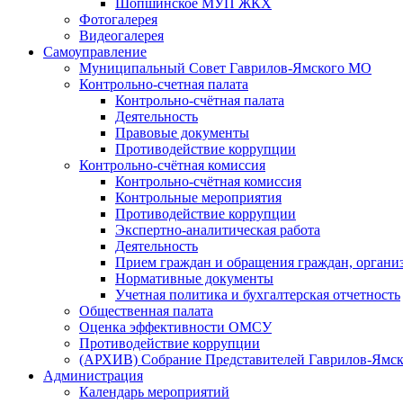
Шопшинское МУП ЖКХ
Фотогалерея
Видеогалерея
Самоуправление
Муниципальный Совет Гаврилов-Ямского МО
Контрольно-счетная палата
Контрольно-счётная палата
Деятельность
Правовые документы
Противодействие коррупции
Контрольно-счётная комиссия
Контрольно-счётная комиссия
Контрольные мероприятия
Противодействие коррупции
Экспертно-аналитическая работа
Деятельность
Прием граждан и обращения граждан, органи
Нормативные документы
Учетная политика и бухгалтерская отчетность
Общественная палата
Оценка эффективности ОМСУ
Противодействие коррупции
(АРХИВ) Собрание Представителей Гаврилов-Ямск
Администрация
Календарь мероприятий