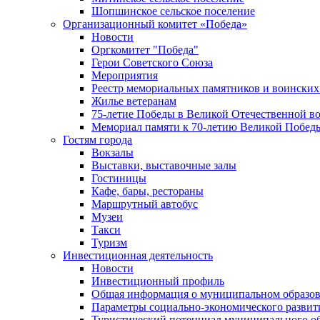
Шопшинское сельское поселение
Организационный комитет «Победа»
Новости
Оргкомитет "Победа"
Герои Советского Союза
Мероприятия
Реестр мемориальных памятников и воинских
Жилье ветеранам
75-летие Победы в Великой Отечественной в
Мемориал памяти к 70-летию Великой Побед
Гостям города
Вокзалы
Выставки, выставочные залы
Гостиницы
Кафе, бары, рестораны
Маршрутный автобус
Музеи
Такси
Туризм
Инвестиционная деятельность
Новости
Инвестиционный профиль
Общая информация о муниципальном образова
Параметры социально-экономического развит
Туристический потенциал муниципального о