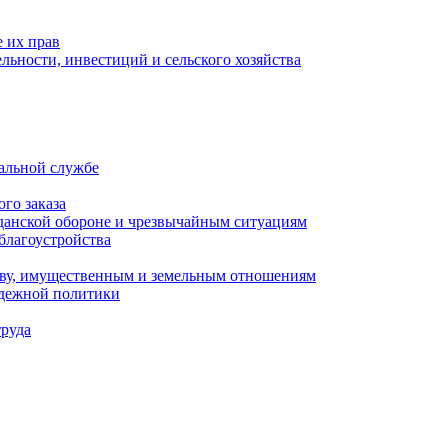
 их прав
льности, инвестиций и сельского хозяйства
альной службе
го заказа
данской обороне и чрезвычайным ситуациям
благоустройства
ству, имущественным и земельным отношениям
одежной политики
труда