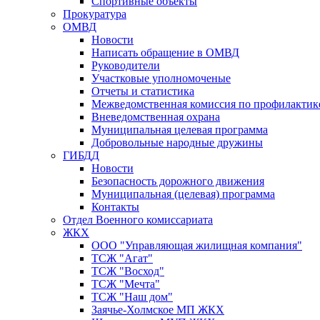
Спортивные объекты
Прокуратура
ОМВД
Новости
Написать обращение в ОМВД
Руководители
Участковые уполномоченые
Отчеты и статистика
Межведомственная комиссия по профилактик
Вневедомственная охрана
Муниципальная целевая программа
Добровольные народные дружины
ГИБДД
Новости
Безопасность дорожного движения
Муниципальная (целевая) программа
Контакты
Отдел Военного комиссариата
ЖКХ
ООО "Управляющая жилищная компания"
ТСЖ "Агат"
ТСЖ "Восход"
ТСЖ "Мечта"
ТСЖ "Наш дом"
Заячье-Холмское МП ЖКХ