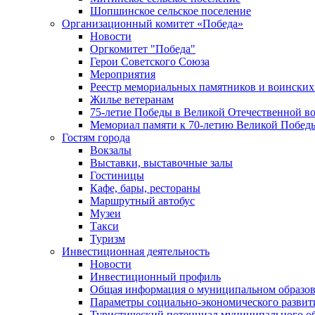
Шопшинское сельское поселение
Организационный комитет «Победа»
Новости
Оргкомитет "Победа"
Герои Советского Союза
Мероприятия
Реестр мемориальных памятников и воинских
Жилье ветеранам
75-летие Победы в Великой Отечественной в
Мемориал памяти к 70-летию Великой Побед
Гостям города
Вокзалы
Выставки, выставочные залы
Гостиницы
Кафе, бары, рестораны
Маршрутный автобус
Музеи
Такси
Туризм
Инвестиционная деятельность
Новости
Инвестиционный профиль
Общая информация о муниципальном образова
Параметры социально-экономического развит
Туристический потенциал муниципального о