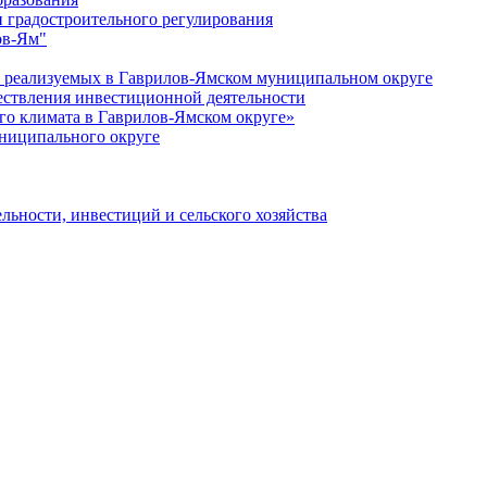
 градостроительного регулирования
ов-Ям"
еализуемых в Гаврилов-Ямском муниципальном округе
ествления инвестиционной деятельности
о климата в Гаврилов-Ямском округе»
ниципального округе
льности, инвестиций и сельского хозяйства