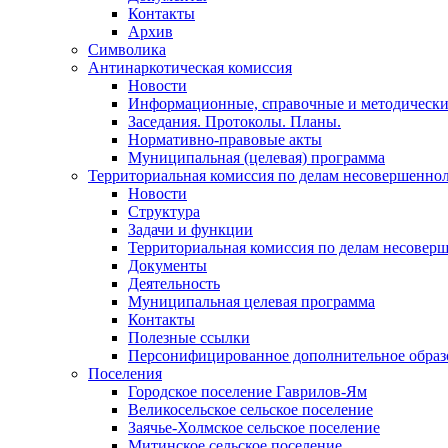
Контакты
Архив
Символика
Антинаркотическая комиссия
Новости
Информационные, справочные и методически
Заседания. Протоколы. Планы.
Нормативно-правовые акты
Муниципальная (целевая) программа
Территориальная комиссия по делам несовершеннол
Новости
Структура
Задачи и функции
Территориальная комиссия по делам несовер
Документы
Деятельность
Муниципальная целевая программа
Контакты
Полезные ссылки
Персонифицированное дополнительное образ
Поселения
Городское поселение Гаврилов-Ям
Великосельское сельское поселение
Заячье-Холмское сельское поселение
Митинское сельское поселение