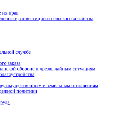
 их прав
льности, инвестиций и сельского хозяйства
альной службе
го заказа
данской обороне и чрезвычайным ситуациям
благоустройства
ству, имущественным и земельным отношениям
одежной политики
труда