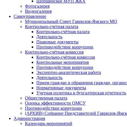
Шопшинское МУП ЖКХ
Фотогалерея
Видеогалерея
Самоуправление
Муниципальный Совет Гаврилов-Ямского МО
Контрольно-счетная палата
Контрольно-счётная палата
Деятельность
Правовые документы
Противодействие коррупции
Контрольно-счётная комиссия
Контрольно-счётная комиссия
Контрольные мероприятия
Противодействие коррупции
Экспертно-аналитическая работа
Деятельность
Прием граждан и обращения граждан, органи
Нормативные документы
Учетная политика и бухгалтерская отчетность
Общественная палата
Оценка эффективности ОМСУ
Противодействие коррупции
(АРХИВ) Собрание Представителей Гаврилов-Ямск
Администрация
Календарь мероприятий