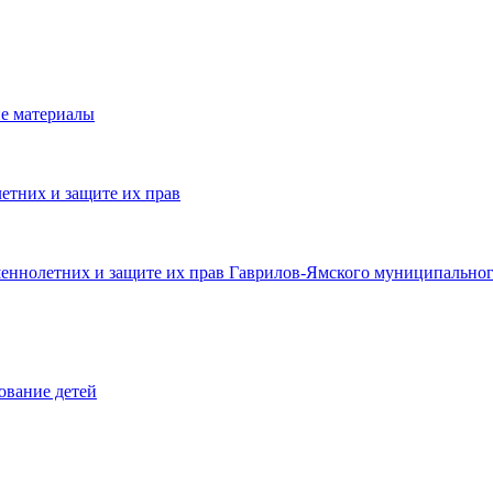
е материалы
етних и защите их прав
шеннолетних и защите их прав Гаврилов-Ямского муниципальног
ование детей