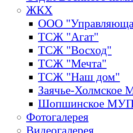
ЖКХ
ООО "Управляюща
ТСЖ "Агат"
ТСЖ "Восход"
ТСЖ "Мечта"
ТСЖ "Наш дом"
Заячье-Холмское
Шопшинское МУ
Фотогалерея
Видеогалерея