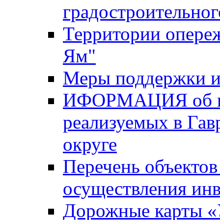
градостроительног
Территории опере
Ям"
Меры поддержки и
ИФОРМАЦИЯ об ин
реализуемых в Га
округе
Перечень объектов
осуществления ин
Дорожные карты «