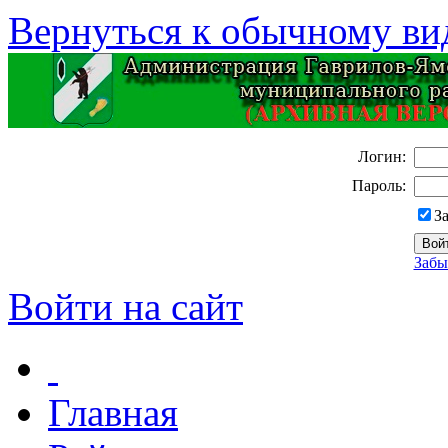
Вернуться к обычному ви
Логин:
Пароль:
З
Забы
Войти на сайт
Главная