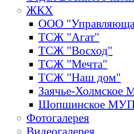
ЖКХ
ООО "Управляюща
ТСЖ "Агат"
ТСЖ "Восход"
ТСЖ "Мечта"
ТСЖ "Наш дом"
Заячье-Холмское
Шопшинское МУ
Фотогалерея
Видеогалерея