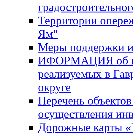
градостроительног
Территории опере
Ям"
Меры поддержки и
ИФОРМАЦИЯ об ин
реализуемых в Га
округе
Перечень объектов
осуществления ин
Дорожные карты «