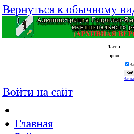
Вернуться к обычному ви
Логин:
Пароль:
З
Забы
Войти на сайт
Главная