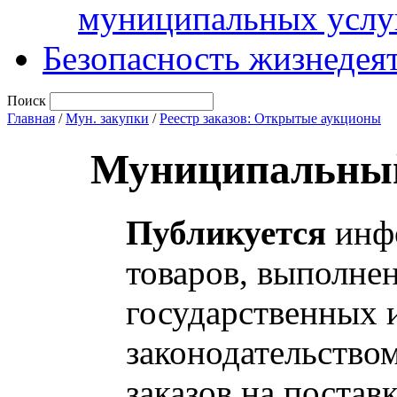
муниципальных услу
Безопасность жизнедея
Поиск
Главная
/
Мун. закупки
/
Реестр заказов: Открытые аукционы
Муниципальный
Публикуется
инфо
товаров, выполнен
государственных 
законодательство
заказов на постав