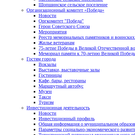
Шопшинское сельское поселение
Организационный комитет «Победа»
Новости
Оргкомитет "Победа"
Герои Советского Союза
Мероприятия
Реестр мемориальных памятников и воинских
Жилье ветеранам
75-летие Победы в Великой Отечественной в
Мемориал памяти к 70-летию Великой Побед
Гостям города
Вокзалы
Выставки, выставочные залы
Гостиницы
Кафе, бары, рестораны
Маршрутный автобус
Музеи
Такси
Туризм
Инвестиционная деятельность
Новости
Инвестиционный профиль
Общая информация о муниципальном образова
Параметры социально-экономического развит
Туристический потенциал муниципального о