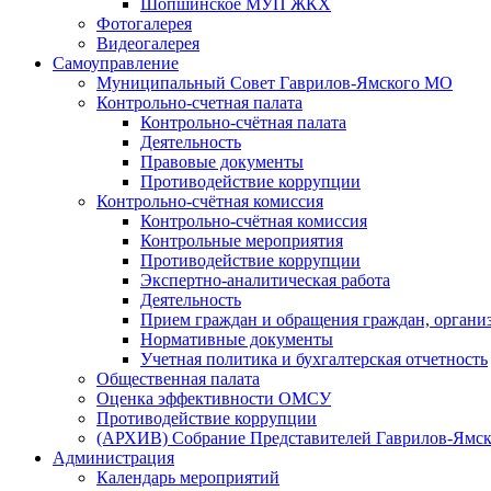
Шопшинское МУП ЖКХ
Фотогалерея
Видеогалерея
Самоуправление
Муниципальный Совет Гаврилов-Ямского МО
Контрольно-счетная палата
Контрольно-счётная палата
Деятельность
Правовые документы
Противодействие коррупции
Контрольно-счётная комиссия
Контрольно-счётная комиссия
Контрольные мероприятия
Противодействие коррупции
Экспертно-аналитическая работа
Деятельность
Прием граждан и обращения граждан, органи
Нормативные документы
Учетная политика и бухгалтерская отчетность
Общественная палата
Оценка эффективности ОМСУ
Противодействие коррупции
(АРХИВ) Собрание Представителей Гаврилов-Ямск
Администрация
Календарь мероприятий