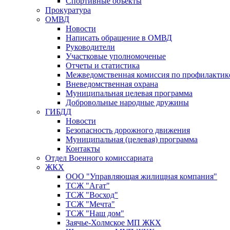
Спортивные объекты
Прокуратура
ОМВД
Новости
Написать обращение в ОМВД
Руководители
Участковые уполномоченые
Отчеты и статистика
Межведомственная комиссия по профилактик
Вневедомственная охрана
Муниципальная целевая программа
Добровольные народные дружины
ГИБДД
Новости
Безопасность дорожного движения
Муниципальная (целевая) программа
Контакты
Отдел Военного комиссариата
ЖКХ
ООО "Управляющая жилищная компания"
ТСЖ "Агат"
ТСЖ "Восход"
ТСЖ "Мечта"
ТСЖ "Наш дом"
Заячье-Холмское МП ЖКХ