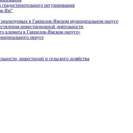
 градостроительного регулирования
ов-Ям"
еализуемых в Гаврилов-Ямском муниципальном округе
ествления инвестиционной деятельности
о климата в Гаврилов-Ямском округе»
ниципального округе
льности, инвестиций и сельского хозяйства