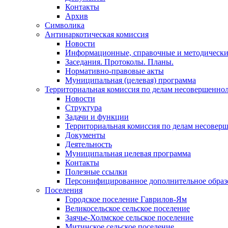
Контакты
Архив
Символика
Антинаркотическая комиссия
Новости
Информационные, справочные и методически
Заседания. Протоколы. Планы.
Нормативно-правовые акты
Муниципальная (целевая) программа
Территориальная комиссия по делам несовершеннол
Новости
Структура
Задачи и функции
Территориальная комиссия по делам несовер
Документы
Деятельность
Муниципальная целевая программа
Контакты
Полезные ссылки
Персонифицированное дополнительное образ
Поселения
Городское поселение Гаврилов-Ям
Великосельское сельское поселение
Заячье-Холмское сельское поселение
Митинское сельское поселение