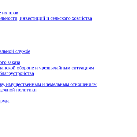
 их прав
льности, инвестиций и сельского хозяйства
альной службе
го заказа
данской обороне и чрезвычайным ситуациям
благоустройства
ству, имущественным и земельным отношениям
одежной политики
труда