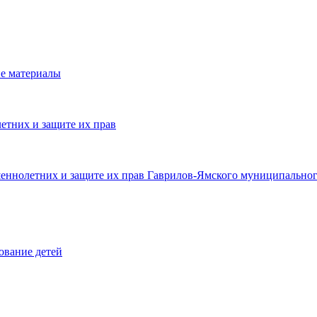
е материалы
етних и защите их прав
шеннолетних и защите их прав Гаврилов-Ямского муниципальног
ование детей