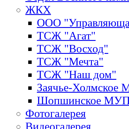
ЖКХ
ООО "Управляюща
ТСЖ "Агат"
ТСЖ "Восход"
ТСЖ "Мечта"
ТСЖ "Наш дом"
Заячье-Холмское
Шопшинское МУ
Фотогалерея
Видеогалерея