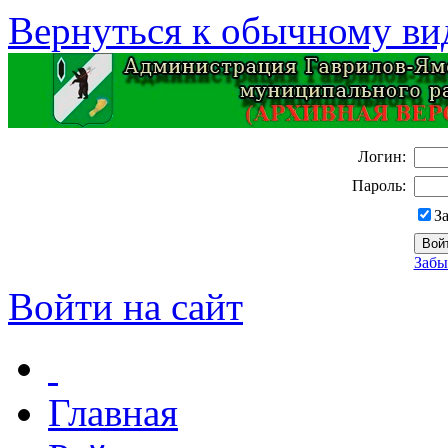
Вернуться к обычному ви
Логин:
Пароль:
З
Забы
Войти на сайт
Главная