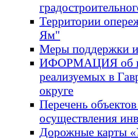
градостроительног
Территории опере
Ям"
Меры поддержки и
ИФОРМАЦИЯ об ин
реализуемых в Га
округе
Перечень объектов
осуществления ин
Дорожные карты «