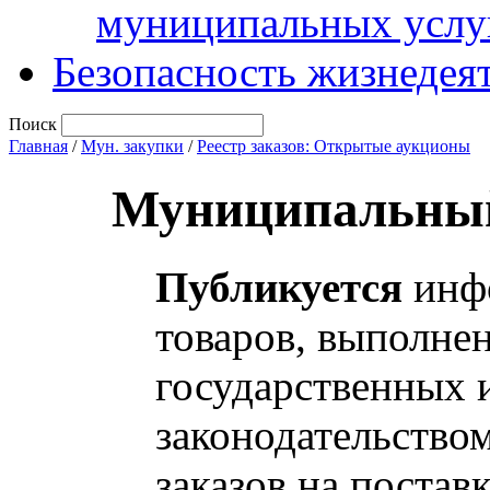
муниципальных услу
Безопасность жизнедея
Поиск
Главная
/
Мун. закупки
/
Реестр заказов: Открытые аукционы
Муниципальный
Публикуется
инфо
товаров, выполнен
государственных 
законодательство
заказов на постав