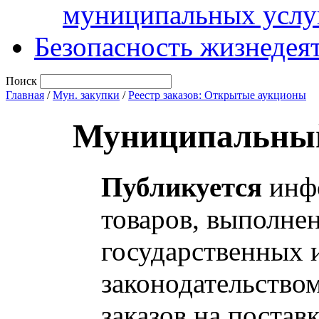
муниципальных услу
Безопасность жизнедея
Поиск
Главная
/
Мун. закупки
/
Реестр заказов: Открытые аукционы
Муниципальный
Публикуется
инфо
товаров, выполнен
государственных 
законодательство
заказов на постав