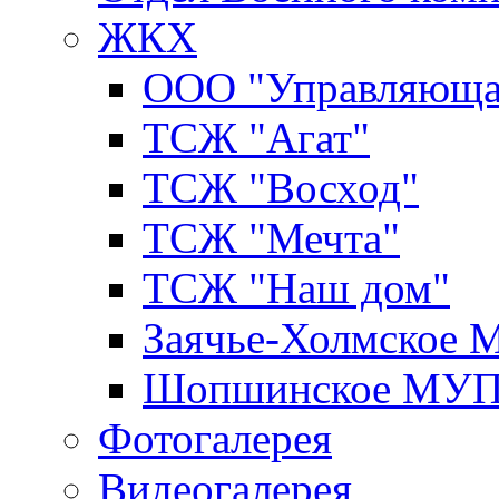
ЖКХ
ООО "Управляюща
ТСЖ "Агат"
ТСЖ "Восход"
ТСЖ "Мечта"
ТСЖ "Наш дом"
Заячье-Холмское
Шопшинское МУ
Фотогалерея
Видеогалерея