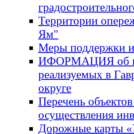
градостроительног
Территории опере
Ям"
Меры поддержки и
ИФОРМАЦИЯ об ин
реализуемых в Га
округе
Перечень объектов
осуществления ин
Дорожные карты «