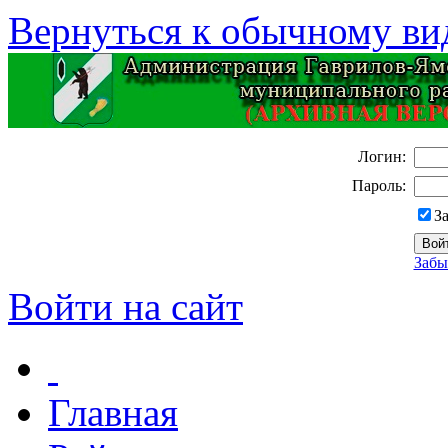
Вернуться к обычному ви
Логин:
Пароль:
З
Забы
Войти на сайт
Главная