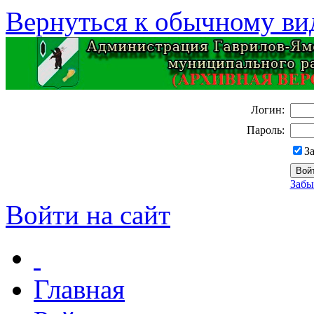
Вернуться к обычному ви
Логин:
Пароль:
З
Забы
Войти на сайт
Главная