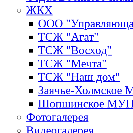
ЖКХ
ООО "Управляюща
ТСЖ "Агат"
ТСЖ "Восход"
ТСЖ "Мечта"
ТСЖ "Наш дом"
Заячье-Холмское
Шопшинское МУ
Фотогалерея
Видеогалерея