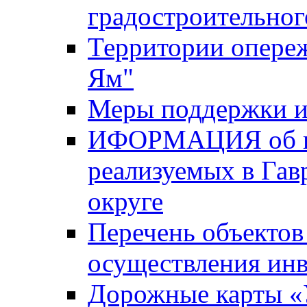
градостроительног
Территории опере
Ям"
Меры поддержки и
ИФОРМАЦИЯ об ин
реализуемых в Га
округе
Перечень объектов
осуществления ин
Дорожные карты «