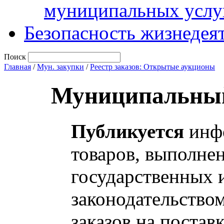
муниципальных услу
Безопасность жизнедея
Поиск
Главная
/
Мун. закупки
/
Реестр заказов: Открытые аукционы
Муниципальный
Публикуется
инфо
товаров, выполнен
государственных 
законодательство
заказов на постав