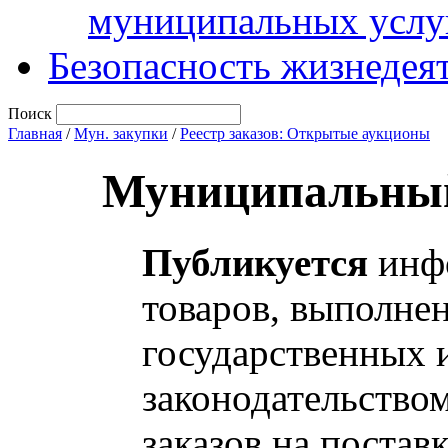
муниципальных услу
Безопасность жизнедея
Поиск
Главная
/
Мун. закупки
/
Реестр заказов: Открытые аукционы
Муниципальный
Публикуется
инфо
товаров, выполнен
государственных 
законодательство
заказов на постав