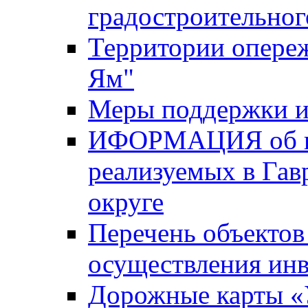
градостроительног
Территории опере
Ям"
Меры поддержки и
ИФОРМАЦИЯ об ин
реализуемых в Га
округе
Перечень объектов
осуществления ин
Дорожные карты «