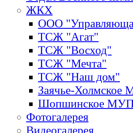
ЖКХ
ООО "Управляюща
ТСЖ "Агат"
ТСЖ "Восход"
ТСЖ "Мечта"
ТСЖ "Наш дом"
Заячье-Холмское
Шопшинское МУ
Фотогалерея
Видеогалерея