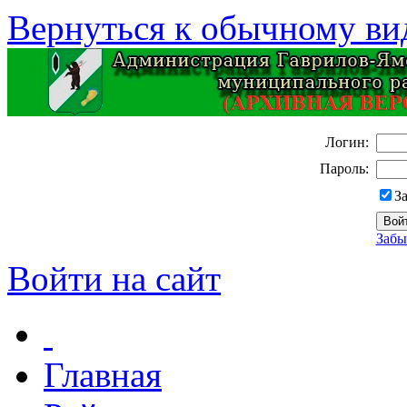
Вернуться к обычному ви
Логин:
Пароль:
З
Забы
Войти на сайт
Главная