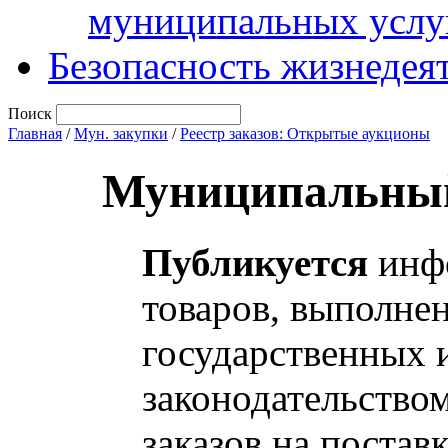
муниципальных услу
Безопасность жизнедея
Поиск
Главная
/
Мун. закупки
/
Реестр заказов: Открытые аукционы
Муниципальный
Публикуется
инфо
товаров, выполнен
государственных 
законодательство
заказов на постав