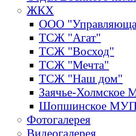
ЖКХ
ООО "Управляюща
ТСЖ "Агат"
ТСЖ "Восход"
ТСЖ "Мечта"
ТСЖ "Наш дом"
Заячье-Холмское
Шопшинское МУ
Фотогалерея
Видеогалерея