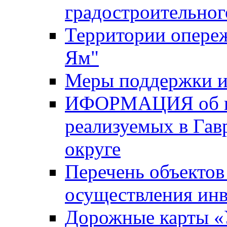
градостроительног
Территории опере
Ям"
Меры поддержки и
ИФОРМАЦИЯ об ин
реализуемых в Га
округе
Перечень объектов
осуществления ин
Дорожные карты «