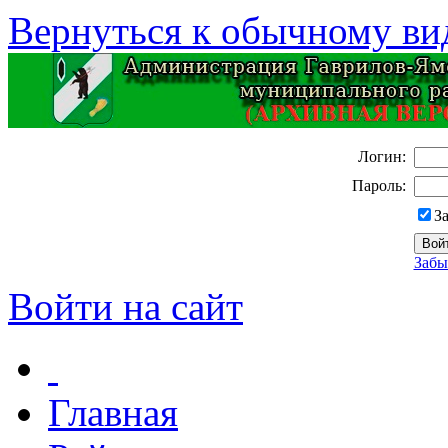
Вернуться к обычному ви
Логин:
Пароль:
З
Забы
Войти на сайт
Главная