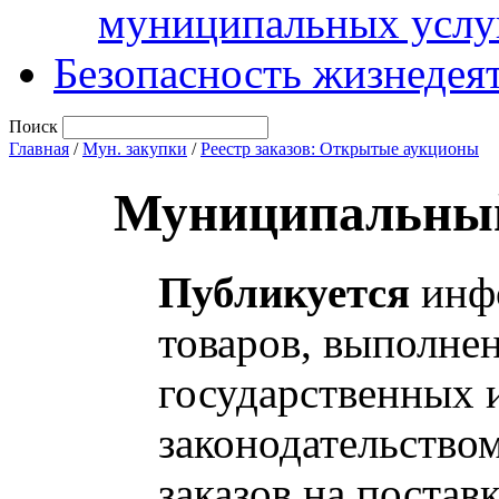
муниципальных услу
Безопасность жизнедея
Поиск
Главная
/
Мун. закупки
/
Реестр заказов: Открытые аукционы
Муниципальный
Публикуется
инфо
товаров, выполнен
государственных 
законодательство
заказов на постав