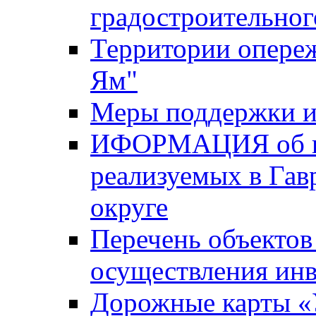
градостроительног
Территории опере
Ям"
Меры поддержки и
ИФОРМАЦИЯ об ин
реализуемых в Га
округе
Перечень объектов
осуществления ин
Дорожные карты «