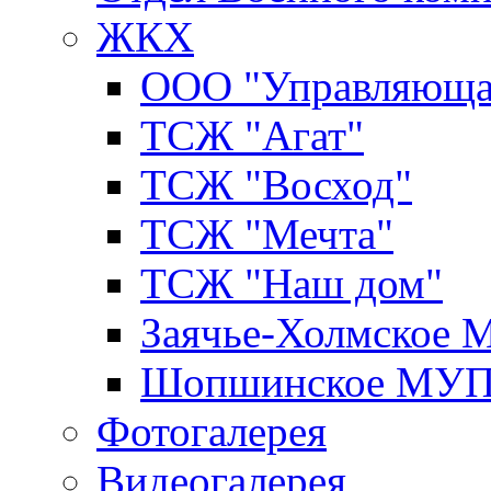
ЖКХ
ООО "Управляюща
ТСЖ "Агат"
ТСЖ "Восход"
ТСЖ "Мечта"
ТСЖ "Наш дом"
Заячье-Холмское
Шопшинское МУ
Фотогалерея
Видеогалерея