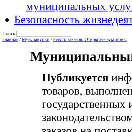
муниципальных услу
Безопасность жизнедея
Поиск
Главная
/
Мун. закупки
/
Реестр заказов: Открытые аукционы
Муниципальный
Публикуется
инфо
товаров, выполнен
государственных 
законодательство
заказов на постав