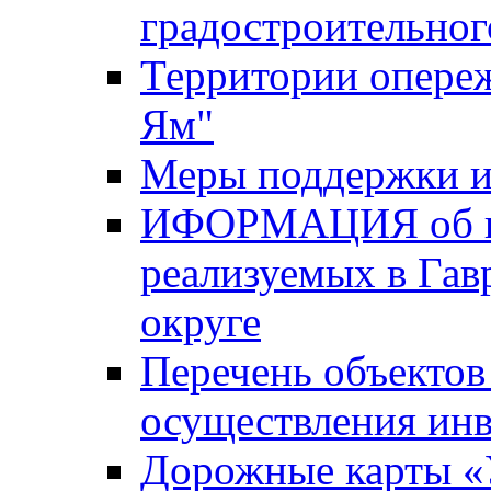
градостроительног
Территории опере
Ям"
Меры поддержки и
ИФОРМАЦИЯ об ин
реализуемых в Га
округе
Перечень объектов
осуществления ин
Дорожные карты «