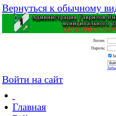
Вернуться к обычному ви
Логин:
Пароль:
З
Забы
Войти на сайт
Главная