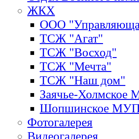
ЖКХ
ООО "Управляюща
ТСЖ "Агат"
ТСЖ "Восход"
ТСЖ "Мечта"
ТСЖ "Наш дом"
Заячье-Холмское
Шопшинское МУ
Фотогалерея
Видеогалерея