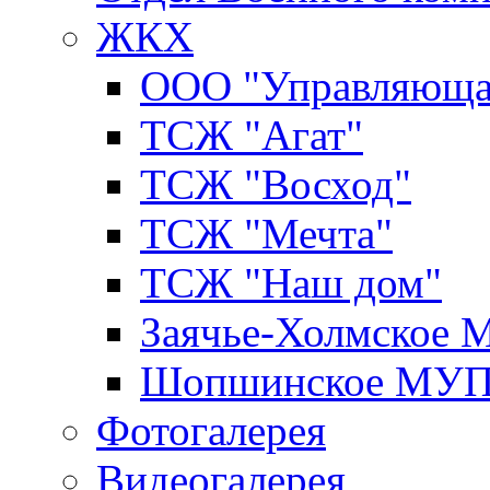
ЖКХ
ООО "Управляюща
ТСЖ "Агат"
ТСЖ "Восход"
ТСЖ "Мечта"
ТСЖ "Наш дом"
Заячье-Холмское
Шопшинское МУ
Фотогалерея
Видеогалерея