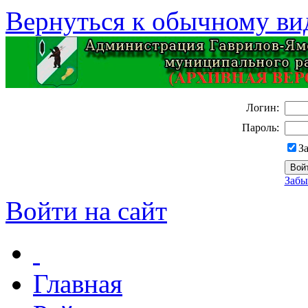
Вернуться к обычному ви
Логин:
Пароль:
З
Забы
Войти на сайт
Главная