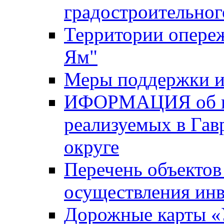
градостроительног
Территории опере
Ям"
Меры поддержки и
ИФОРМАЦИЯ об ин
реализуемых в Га
округе
Перечень объектов
осуществления ин
Дорожные карты «