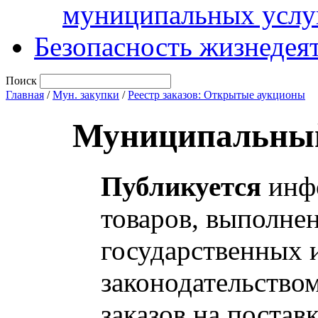
муниципальных услу
Безопасность жизнедея
Поиск
Главная
/
Мун. закупки
/
Реестр заказов: Открытые аукционы
Муниципальный
Публикуется
инфо
товаров, выполнен
государственных 
законодательство
заказов на постав