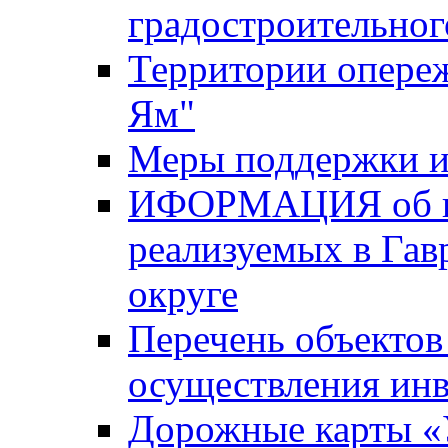
градостроительног
Территории опере
Ям"
Меры поддержки и
ИФОРМАЦИЯ об ин
реализуемых в Га
округе
Перечень объектов
осуществления ин
Дорожные карты «