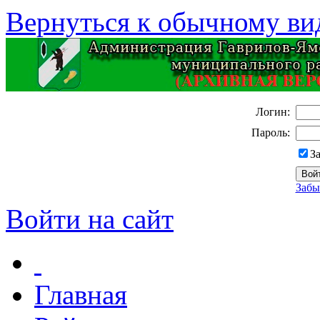
Вернуться к обычному ви
Логин:
Пароль:
З
Забы
Войти на сайт
Главная