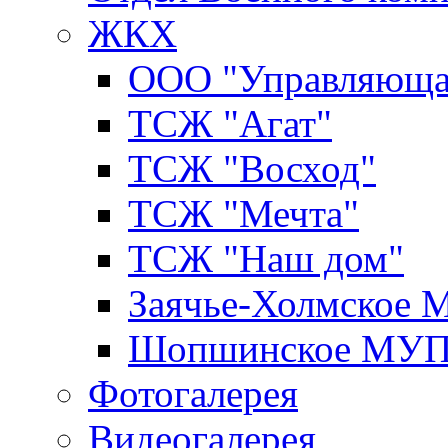
ЖКХ
ООО "Управляюща
ТСЖ "Агат"
ТСЖ "Восход"
ТСЖ "Мечта"
ТСЖ "Наш дом"
Заячье-Холмское
Шопшинское МУ
Фотогалерея
Видеогалерея