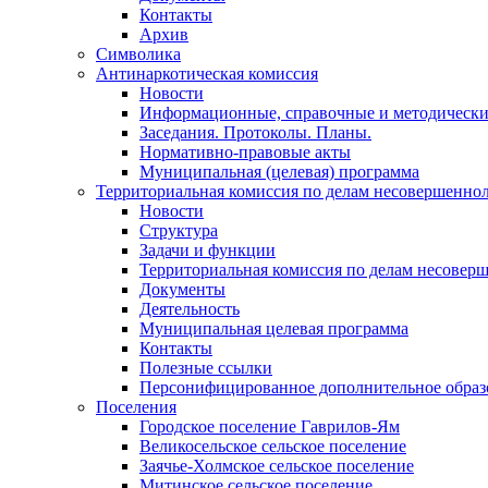
Контакты
Архив
Символика
Антинаркотическая комиссия
Новости
Информационные, справочные и методически
Заседания. Протоколы. Планы.
Нормативно-правовые акты
Муниципальная (целевая) программа
Территориальная комиссия по делам несовершеннол
Новости
Структура
Задачи и функции
Территориальная комиссия по делам несовер
Документы
Деятельность
Муниципальная целевая программа
Контакты
Полезные ссылки
Персонифицированное дополнительное образ
Поселения
Городское поселение Гаврилов-Ям
Великосельское сельское поселение
Заячье-Холмское сельское поселение
Митинское сельское поселение