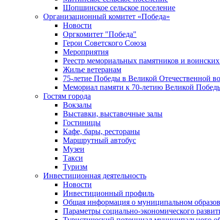
Шопшинское сельское поселение
Организационный комитет «Победа»
Новости
Оргкомитет "Победа"
Герои Советского Союза
Мероприятия
Реестр мемориальных памятников и воинских
Жилье ветеранам
75-летие Победы в Великой Отечественной в
Мемориал памяти к 70-летию Великой Побед
Гостям города
Вокзалы
Выставки, выставочные залы
Гостиницы
Кафе, бары, рестораны
Маршрутный автобус
Музеи
Такси
Туризм
Инвестиционная деятельность
Новости
Инвестиционный профиль
Общая информация о муниципальном образова
Параметры социально-экономического развит
Туристический потенциал муниципального о