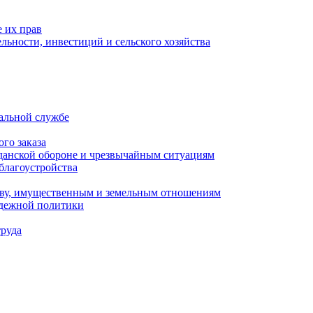
 их прав
льности, инвестиций и сельского хозяйства
альной службе
го заказа
данской обороне и чрезвычайным ситуациям
благоустройства
ству, имущественным и земельным отношениям
одежной политики
труда