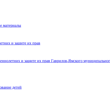
е материалы
етних и защите их прав
шеннолетних и защите их прав Гаврилов-Ямского муниципальног
ование детей