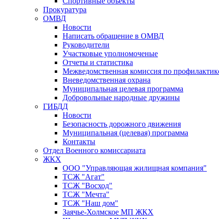
Спортивные объекты
Прокуратура
ОМВД
Новости
Написать обращение в ОМВД
Руководители
Участковые уполномоченые
Отчеты и статистика
Межведомственная комиссия по профилактик
Вневедомственная охрана
Муниципальная целевая программа
Добровольные народные дружины
ГИБДД
Новости
Безопасность дорожного движения
Муниципальная (целевая) программа
Контакты
Отдел Военного комиссариата
ЖКХ
ООО "Управляющая жилищная компания"
ТСЖ "Агат"
ТСЖ "Восход"
ТСЖ "Мечта"
ТСЖ "Наш дом"
Заячье-Холмское МП ЖКХ