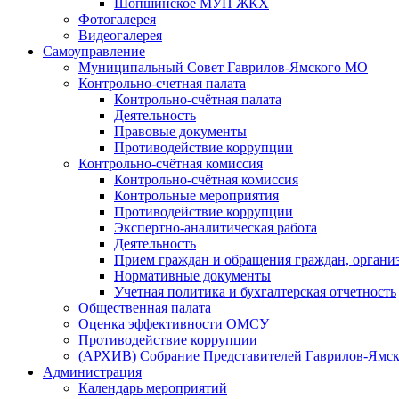
Шопшинское МУП ЖКХ
Фотогалерея
Видеогалерея
Самоуправление
Муниципальный Совет Гаврилов-Ямского МО
Контрольно-счетная палата
Контрольно-счётная палата
Деятельность
Правовые документы
Противодействие коррупции
Контрольно-счётная комиссия
Контрольно-счётная комиссия
Контрольные мероприятия
Противодействие коррупции
Экспертно-аналитическая работа
Деятельность
Прием граждан и обращения граждан, органи
Нормативные документы
Учетная политика и бухгалтерская отчетность
Общественная палата
Оценка эффективности ОМСУ
Противодействие коррупции
(АРХИВ) Собрание Представителей Гаврилов-Ямск
Администрация
Календарь мероприятий