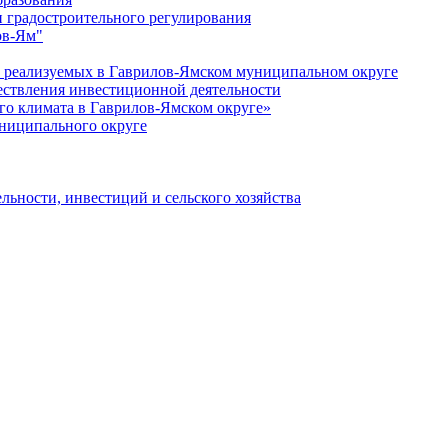
 градостроительного регулирования
ов-Ям"
еализуемых в Гаврилов-Ямском муниципальном округе
ествления инвестиционной деятельности
о климата в Гаврилов-Ямском округе»
ниципального округе
льности, инвестиций и сельского хозяйства